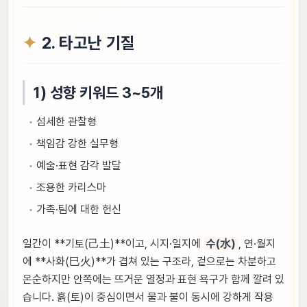
2. 타고난 기질
1) 성향 키워드 3~5개
섬세한 관찰형
책임감 강한 실무형
예술·표현 감각 발달
조용한 카리스마
가족·팀에 대한 헌신
일간이 **기토(己土)**이고, 시지·일지에
수(水)
, 연·월지
에 **사화(巳火)**가 겹쳐 있는 구조라, 겉으로는 차분하고
온순하지만 안쪽에는 뜨거운 열정과 표현 욕구가 함께 깔려 있
습니다. 흙(토)이 중심이면서 물과 불이 동시에 강하게 작용