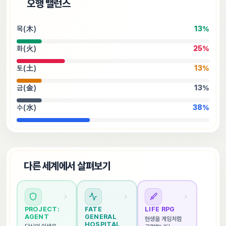
⚖️
오행 밸런스
목(木)
13
%
화(火)
25
%
토(土)
13
%
금(金)
13
%
수(水)
38
%
🌐
다른 세계에서 살펴보기
PROJECT: 
FATE 
LIFE RPG
AGENT
GENERAL 
현생을 게임처럼 
HOSPITAL