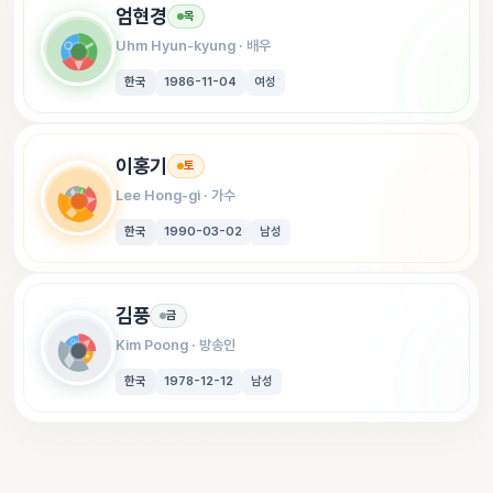
엄현경
목
Uhm Hyun-kyung
 · 
배우
한국
1986-11-04
여성
이홍기
토
Lee Hong-gi
 · 
가수
한국
1990-03-02
남성
김풍
금
Kim Poong
 · 
방송인
한국
1978-12-12
남성