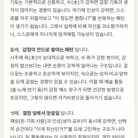
기토는 기본적으로 신중하고, 수(水)가 강하면 감정 기복과 생
각이 많아지는 경향이 있습니다. 여기에 인성이 강하면, 스스
로를 자꾸 되돌아보고 “이 정도면 괜찮나?”를 반복하는 패턴
이 생기기 쉽습니다. 그래서 실력에 비해 자신을 과소평가하거
나, 스스로에게 지나치게 엄격해질 가능성이 있습니다.
둘째,
감정이 안으로 쌓이는 패턴
입니다.
사주에 목(木)이 상대적으로 약하고, 수·화가 강한 편이라, 감
정의 발산보다는 내면 순환이 강하게 일어나는 구조입니다. 겉
으로는 조용하고 온순하게 보이지만, 속으로는 상처·비교·압박
을 오래 곱씹는 경향이 있을 수 있습니다. 이럴 때 예술 활동
(춤·노래·연기 등)이 감정 해소 창구가 되면 건강한 방향으로
흐르지만, 그렇지 않으면 자기비판으로 돌아가기 쉽습니다.
셋째,
결정 앞에서 망설임
입니다.
재성(돈·기회·사람)과 인성(생각·공부)이 동시에 강하면, 선택
의 순간마다 “이게 최선인가?”를 오래 고민하는 구조가 나타
납니다. 팀 활동에서는 이 신중함이 장점이지만, 개인 커리어