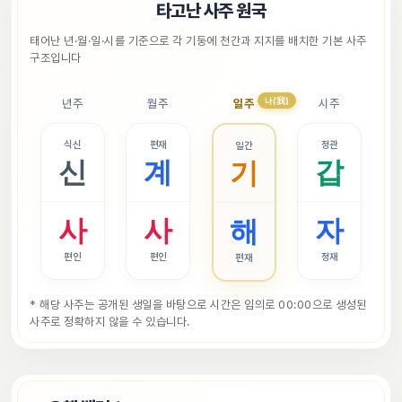
📜
타고난 사주 원국
태어난 년·월·일·시를 기준으로 각 기둥에 천간과 지지를 배치한 기본 사주 
구조입니다
나(我)
년주
월주
일주
시주
식신
편재
정관
일간
신
계
갑
기
사
사
자
해
편인
편인
정재
편재
* 해당 사주는 공개된 생일을 바탕으로 시간은 임의로 00:00으로 생성된 
사주로 정확하지 않을 수 있습니다.