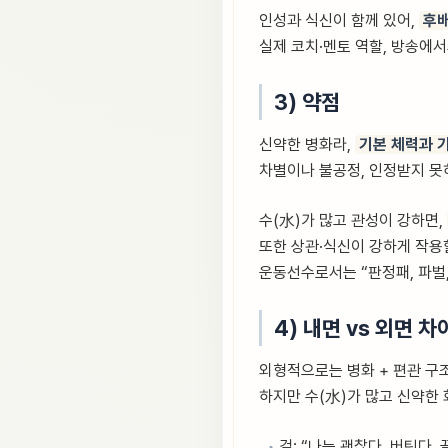
인성과 식신이 함께 있어,
후배
실제 코치·멘토 역할, 방송에
3) 약점
신약한 병화라,
기본 체력과 
차별이나 불공정, 인정받지 못
수(水)가 많고 관성이 강하면,
또한 상관·식신이 강하게 작용
운동선수로서는 “판정패, 파벌
4) 내면 vs 외면 차
외형적으로는 병화 + 편관 구조
하지만 수(水)가 많고 신약한 
겉: “나는 괜찮다, 버틴다,