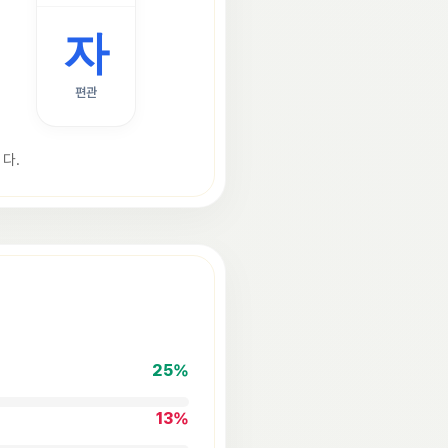
자
편관
다.
25
%
13
%