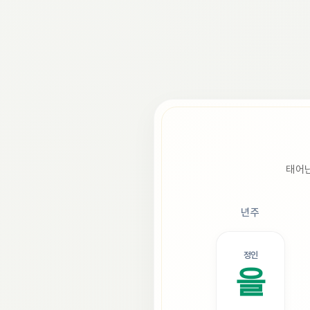
태어난
년주
정인
을