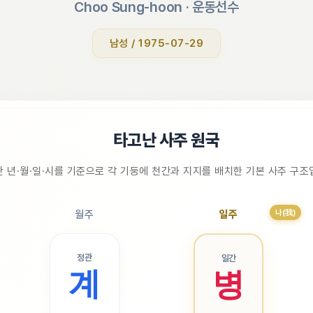
Choo Sung-hoon
 · 
운동선수
남성 / 1975-07-29
📜
타고난 사주 원국
 년·월·일·시를 기준으로 각 기둥에 천간과 지지를 배치한 기본 사주 구
나(我)
월주
일주
정관
일간
계
병