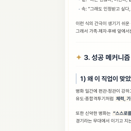
속: “그래도 인정받고 싶다
이런 식의 간극이 생기기 쉬운
그래서 가족·제자·후배 앞에서
3. 성공 메커니즘
1) 왜 이 직업이 맞
병화 일간에 편관·정관이 강하고
유도·종합격투기처럼
체력, 
또한 신약한 병화는
“스스로를
경기라는 무대에서 이기고 지는