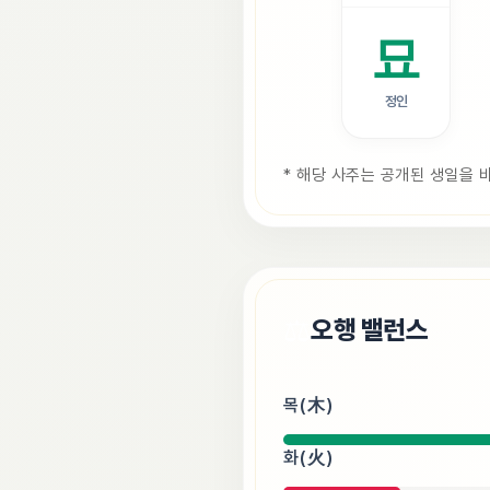
묘
정인
* 해당 사주는 공개된 생일을 
⚖️
오행 밸런스
목(木)
화(火)