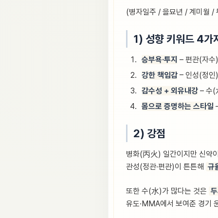
(병자일주 / 을묘년 / 계미월 
1) 성향 키워드 4가
승부욕·투지
– 편관(자수
강한 책임감
– 인성(정인
감수성 + 외유내강
– 수
몸으로 증명하는 스타일
2) 강점
병화(丙火) 일간이지만 신약이
관성(정관·편관)이 튼튼해
규
또한 수(水)가 많다는 것은
두
유도·MMA에서 보여준 경기 운