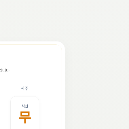
조입니다
시주
식신
무