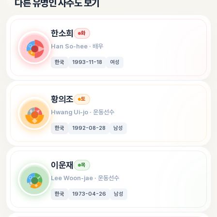
✨
다른 유명인 사주도 보기
한소희
화
Han So-hee
 · 
배우
한국
1993-11-18
여성
황의조
토
Hwang Ui-jo
 · 
운동선수
한국
1992-08-28
남성
이운재
목
Lee Woon-jae
 · 
운동선수
한국
1973-04-26
남성