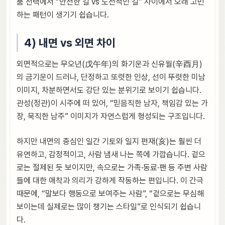
품 선택에서 “안전한 길 vs 도전적인 길” 사이에서 오래 고민
하는 패턴이 생기기 쉽습니다.
4) 내면 vs 외면 차이
외면적으로는 무오년(戊午年)의 화기운과 신유월(辛酉月)
의 금기운이 드러나, 단정하고 또렷한 인상, 선이 뚜렷한 미남
이미지, 차분하면서도 강단 있는 분위기로 보이기 쉽습니다.
관성(정관)이 시주에 떠 있어, “믿음직한 남자, 책임감 있는 가
장, 묵직한 남주” 이미지가 자연스럽게 형성되는 구조입니다.
하지만 내면의 중심인 일간 기토와 일지 편재(亥)는 훨씬 더
유연하고, 감정적이고, 사람 냄새 나는 쪽에 가깝습니다. 겉으
로는 절제된 듯 보이지만, 속으로는 가족·동료·팬 등 주변 사람
들에 대한 애착과 의리가 강하게 작동하는 편입니다. 이 간극
때문에, “말보다 행동으로 보여주는 사람”, “겉으로는 무심해
보이는데 실제로는 많이 챙기는 스타일”로 인식되기 쉽습니
다.