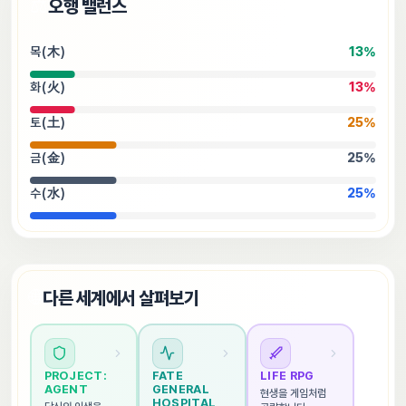
⚖️
오행 밸런스
목(木)
13
%
화(火)
13
%
토(土)
25
%
금(金)
25
%
수(水)
25
%
🌐
다른 세계에서 살펴보기
PROJECT: 
FATE 
LIFE RPG
AGENT
GENERAL 
현생을 게임처럼 
HOSPITAL