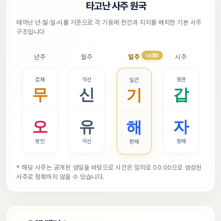
📜
타고난 사주 원국
태어난 년·월·일·시를 기준으로 각 기둥에 천간과 지지를 배치한 기본 사주 
구조입니다
나(我)
년주
월주
일주
시주
겁재
식신
정관
일간
무
신
갑
기
오
유
자
해
정인
식신
정재
편재
* 해당 사주는 공개된 생일을 바탕으로 시간은 임의로 00:00으로 생성된 
사주로 정확하지 않을 수 있습니다.