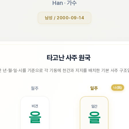
Han
 · 
가수
남성 / 2000-09-14
📜
타고난 사주 원국
 년·월·일·시를 기준으로 각 기둥에 천간과 지지를 배치한 기본 사주 구
나(我)
월주
일주
비견
일간
을
을