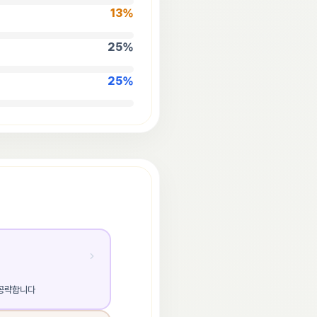
13
%
25
%
25
%
 공략합니다