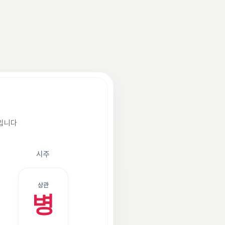
조입니다
시주
상관
병