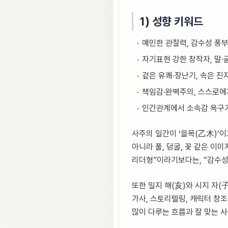
1) 성향 키워드
예민한 관찰력, 감수성 풍
자기표현 강한 창작자, 말·
겉은 유쾌·장난기, 속은 진
책임감·완벽주의, 스스로에
인간관계에서 소속감 욕구가
사주의 일간이 ‘을목(乙木)’이고
아니라 풀, 덩굴, 꽃 같은 
리더형”이라기보다는, “감수
또한 일지 해(亥)와 시지 자(
가사, 스토리텔링, 캐릭터 창
많이 다루는 흐름과 잘 맞는 