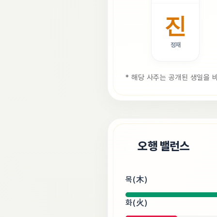
진
정재
* 해당 사주는 공개된 생일을 
⚖️
오행 밸런스
목(木)
화(火)