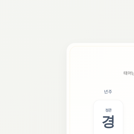
태어난
년주
정관
경