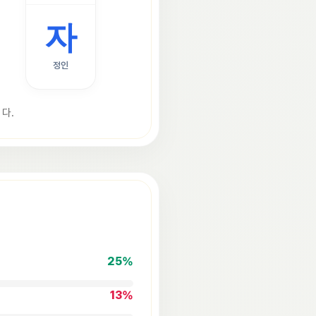
자
정인
다.
25
%
13
%