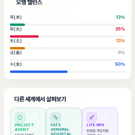
⚖️
오행 밸런스
목(木)
13
%
화(火)
25
%
토(土)
13
%
금(金)
0
%
수(水)
50
%
🌐
다른 세계에서 살펴보기
PROJECT: 
FATE 
LIFE RPG
AGENT
GENERAL 
현생을 게임처럼 
HOSPITAL