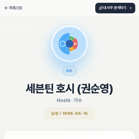
목록으로
내 사주 분석하기
수
세븐틴 호시 (권순영)
Hoshi
 · 
가수
남성 / 1996-06-15