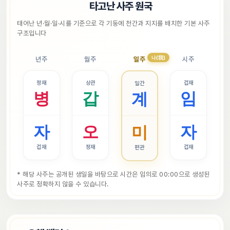
📜
타고난 사주 원국
태어난 년·월·일·시를 기준으로 각 기둥에 천간과 지지를 배치한 기본 사주 
구조입니다
나(我)
년주
월주
일주
시주
정재
상관
겁재
일간
병
갑
임
계
자
오
자
미
겁재
정재
겁재
편관
* 해당 사주는 공개된 생일을 바탕으로 시간은 임의로 00:00으로 생성된 
사주로 정확하지 않을 수 있습니다.