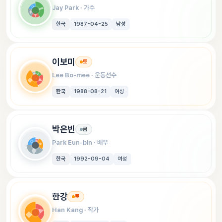
Jay Park
 · 
가수
한국
1987-04-25
남성
이보미
토
Lee Bo-mee
 · 
운동선수
한국
1988-08-21
여성
박은빈
금
Park Eun-bin
 · 
배우
한국
1992-09-04
여성
한강
토
Han Kang
 · 
작가