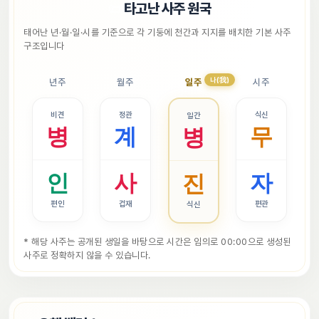
📜
타고난 사주 원국
태어난 년·월·일·시를 기준으로 각 기둥에 천간과 지지를 배치한 기본 사주 
구조입니다
나(我)
년주
월주
일주
시주
비견
정관
식신
일간
병
계
무
병
인
사
자
진
편인
겁재
편관
식신
* 해당 사주는 공개된 생일을 바탕으로 시간은 임의로 00:00으로 생성된 
사주로 정확하지 않을 수 있습니다.