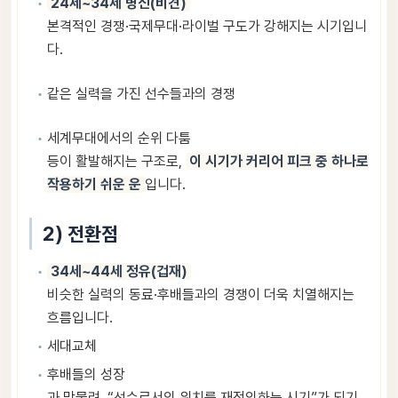
24세~34세 병신(비견)
본격적인 경쟁·국제무대·라이벌 구도가 강해지는 시기입니
다.
같은 실력을 가진 선수들과의 경쟁
세계무대에서의 순위 다툼
등이 활발해지는 구조로,
이 시기가 커리어 피크 중 하나로
작용하기 쉬운 운
입니다.
2) 전환점
34세~44세 정유(겁재)
비슷한 실력의 동료·후배들과의 경쟁이 더욱 치열해지는
흐름입니다.
세대교체
후배들의 성장
과 맞물려, “선수로서의 위치를 재정의하는 시기”가 되기