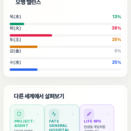
⚖️
오행 밸런스
목(木)
13
%
화(火)
38
%
토(土)
25
%
금(金)
0
%
수(水)
25
%
🌐
다른 세계에서 살펴보기
PROJECT: 
FATE 
LIFE RPG
AGENT
GENERAL 
현생을 게임처럼 
HOSPITAL