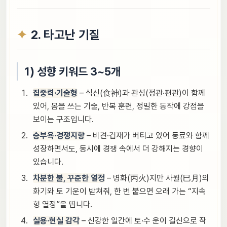
2. 타고난 기질
1) 성향 키워드 3~5개
집중력·기술형
– 식신(食神)과 관성(정관·편관)이 함께
있어, 몸을 쓰는 기술, 반복 훈련, 정밀한 동작에 강점을
보이는 구조입니다.
승부욕·경쟁지향
– 비견·겁재가 버티고 있어 동료와 함께
성장하면서도, 동시에 경쟁 속에서 더 강해지는 경향이
있습니다.
차분한 불, 꾸준한 열정
– 병화(丙火)지만 사월(巳月)의
화기와 토 기운이 받쳐줘, 한 번 붙으면 오래 가는 “지속
형 열정”을 띱니다.
실용·현실 감각
– 신강한 일간에 토·수 운이 길신으로 작