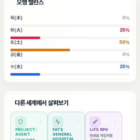
⚖️
오행 밸런스
목(木)
0
%
화(火)
25
%
토(土)
50
%
금(金)
0
%
수(水)
25
%
🌐
다른 세계에서 살펴보기
PROJECT: 
FATE 
LIFE RPG
AGENT
GENERAL 
현생을 게임처럼 
HOSPITAL