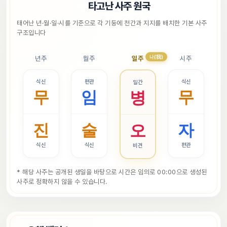
📜
타고난 사주 원국
태어난 년·월·일·시를 기준으로 각 기둥에 천간과 지지를 배치한 기본 사주 
구조입니다
나(我)
년주
월주
일주
시주
식신
편관
식신
일간
무
임
무
병
진
술
자
오
식신
식신
편관
비견
* 해당 사주는 공개된 생일을 바탕으로 시간은 임의로 00:00으로 생성된 
사주로 정확하지 않을 수 있습니다.