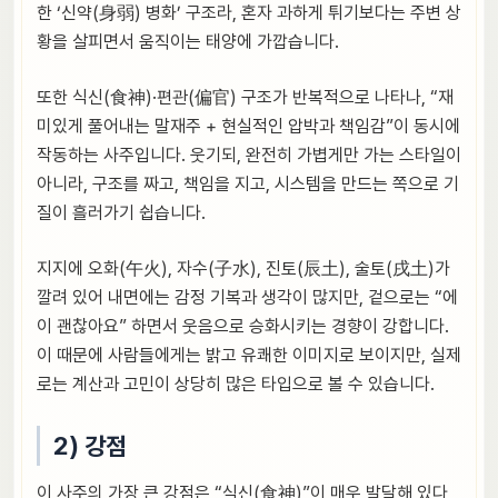
한 ‘신약(身弱) 병화’ 구조라, 혼자 과하게 튀기보다는 주변 상
황을 살피면서 움직이는 태양에 가깝습니다.
또한 식신(食神)·편관(偏官) 구조가 반복적으로 나타나, “재
미있게 풀어내는 말재주 + 현실적인 압박과 책임감”이 동시에
작동하는 사주입니다. 웃기되, 완전히 가볍게만 가는 스타일이
아니라, 구조를 짜고, 책임을 지고, 시스템을 만드는 쪽으로 기
질이 흘러가기 쉽습니다.
지지에 오화(午火), 자수(子水), 진토(辰土), 술토(戌土)가
깔려 있어 내면에는 감정 기복과 생각이 많지만, 겉으로는 “에
이 괜찮아요” 하면서 웃음으로 승화시키는 경향이 강합니다.
이 때문에 사람들에게는 밝고 유쾌한 이미지로 보이지만, 실제
로는 계산과 고민이 상당히 많은 타입으로 볼 수 있습니다.
2) 강점
이 사주의 가장 큰 강점은 “식신(食神)”이 매우 발달해 있다