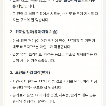
진토(辰土)·무토(戊土)의 조합은
실전에서 몸으로 배우
는 타입
입니다.
군 전역 후 식당 현장에서 시작해, 손발로 배우며 기초를 다
지는 구조와 잘 맞습니다.
전문성 강화(유학·자격·기술)
인성(정인·편인)이 연간·월간에 있어, **“이왕 할 거면 제
대로 배우자”**는 마인드가 작동합니다.
일본 유학, 조리학교, 자격증 등으로 기술을 체계화하는 흐
름이 사주상 자연스럽습니다.
브랜드·사업 확장(편재)
시간·시지 편재는 **“내 이름 걸고 가게를 낸다, 여러 지점
을 낸다”**는 구조와 잘 맞습니다.
동기들과 동업, 여러 매장 운영, 제주점, 콜라보 메뉴 등은
편재의 전형적인 발현입니다.