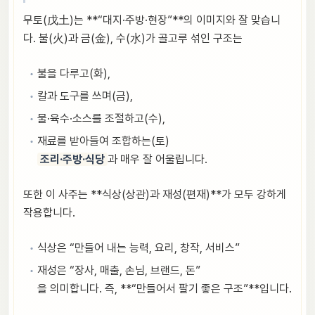
무토(戊土)는 **“대지·주방·현장”**의 이미지와 잘 맞습니
다. 불(火)과 금(金), 수(水)가 골고루 섞인 구조는
불을 다루고(화),
칼과 도구를 쓰며(금),
물·육수·소스를 조절하고(수),
재료를 받아들여 조합하는(토)
조리·주방·식당
과 매우 잘 어울립니다.
또한 이 사주는 **식상(상관)과 재성(편재)**가 모두 강하게
작용합니다.
식상은 “만들어 내는 능력, 요리, 창작, 서비스”
재성은 “장사, 매출, 손님, 브랜드, 돈”
을 의미합니다. 즉, **“만들어서 팔기 좋은 구조”**입니다.