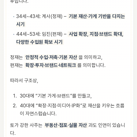
후입니다.
34세~43세: 계사(정재) –
기본 재산·가게 기반을 다지는
시기
44세~53세: 임진(편재) –
사업 확장, 지점·브랜드 확대,
다양한 수입원 확보 시기
정재는
안정적 수입·저축·기본 자산
을 의미하고,
편재는
확장·투자·브랜드·네트워크
를 의미합니다.
따라서 구조상,
30대에 “기본 가게·브랜드”를 만들고,
40대에 “확장·지점·미디어·IP화”로 재산을 키우는 흐름
이 자연스럽습니다.
토가 강한 사주는
부동산·점포·실물 자산
과도 인연이 있습니
다.