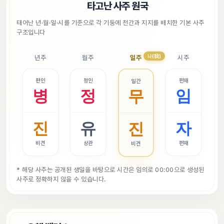
📜
타고난 사주 원국
태어난 년·월·일·시를 기준으로 각 기둥에 천간과 지지를 배치한 기본 사주 
구조입니다
나(我)
년주
월주
일주
시주
편인
정인
편재
일간
병
정
임
무
진
유
자
진
비견
상관
편재
비견
* 해당 사주는 공개된 생일을 바탕으로 시간은 임의로 00:00으로 생성된 
사주로 정확하지 않을 수 있습니다.