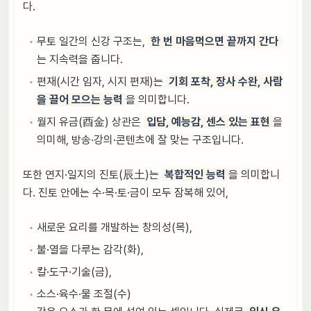
다.
무토 일간의 신강 구조는,
한 번 마음먹으면 끝까지 간다
는 지속력을 줍니다.
편재(시간 임자, 시지 편재)는
기회 포착, 장사 수완, 사람
을 끌어 모으는 능력
을 의미합니다.
월지 유금(酉金) 상관은
입담, 예능감, 센스 있는 표현
을
의미해, 방송·강의·콘텐츠에 잘 맞는 구조입니다.
또한 연지·일지의 진토(辰土)는
복합적인 능력
을 의미합니
다. 진토 안에는 수·목·토·금이 모두 잠복해 있어,
새로운 요리를 개발하는 창의성(목),
불·열을 다루는 감각(화),
칼·도구·기술(금),
소스·육수·물 조절(수)