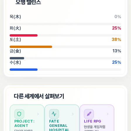
⚖️
오행 밸런스
목(木)
0
%
화(火)
25
%
토(土)
38
%
금(金)
13
%
수(水)
25
%
🌐
다른 세계에서 살펴보기
PROJECT: 
FATE 
LIFE RPG
AGENT
GENERAL 
현생을 게임처럼 
HOSPITAL