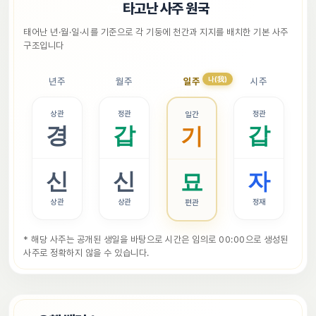
📜
타고난 사주 원국
태어난 년·월·일·시를 기준으로 각 기둥에 천간과 지지를 배치한 기본 사주 
구조입니다
나(我)
년주
월주
일주
시주
상관
정관
정관
일간
경
갑
갑
기
신
신
자
묘
상관
상관
정재
편관
* 해당 사주는 공개된 생일을 바탕으로 시간은 임의로 00:00으로 생성된 
사주로 정확하지 않을 수 있습니다.