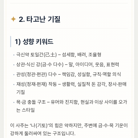
2. 타고난 기질
1) 성향 키워드
극신약 토일간(己土) – 섬세함, 배려, 조율형
상관·식신 강(금·수 다수) – 말, 아이디어, 웃음, 표현력
관성(정관·편관) 다수 – 책임감, 성실함, 규칙·역할 의식
재성(정재·편재) 작동 – 생활력, 실질적 돈 감각, 장사·판매
기질
목·금 충돌 구조 – 유머와 진지함, 현실과 이상 사이를 오가
는 스타일
이 사주는 ‘나(기토)’의 힘은 약하지만, 주변에 금·수·목 기운이
강하게 둘러싸여 있는 구조입니다.