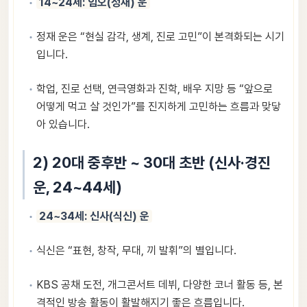
14~24세: 임오(정재) 운
정재 운은 “현실 감각, 생계, 진로 고민”이 본격화되는 시기
입니다.
학업, 진로 선택, 연극영화과 진학, 배우 지망 등 “앞으로
어떻게 먹고 살 것인가”를 진지하게 고민하는 흐름과 맞닿
아 있습니다.
2) 20대 중후반 ~ 30대 초반 (신사·경진
운, 24~44세)
24~34세: 신사(식신) 운
식신은 “표현, 창작, 무대, 끼 발휘”의 별입니다.
KBS 공채 도전, 개그콘서트 데뷔, 다양한 코너 활동 등, 본
격적인 방송 활동이 활발해지기 좋은 흐름입니다.