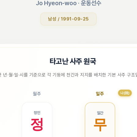
Jo Hyeon-woo
 · 
운동선수
남성 / 1991-09-25
📜
타고난 사주 원국
 년·월·일·시를 기준으로 각 기둥에 천간과 지지를 배치한 기본 사주 구
나(我)
월주
일주
정인
일간
정
무