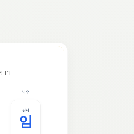
조입니다
시주
편재
임