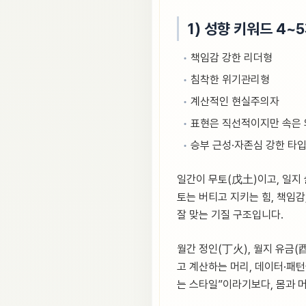
1) 성향 키워드 4~
책임감 강한 리더형
침착한 위기관리형
계산적인 현실주의자
표현은 직선적이지만 속은
승부 근성·자존심 강한 타
일간이 무토(戊土)이고, 일지 
토는 버티고 지키는 힘, 책임감
잘 맞는 기질 구조입니다.
월간 정인(丁火), 월지 유금(
고 계산하는 머리, 데이터·패
는 스타일”이라기보다, 몸과 머