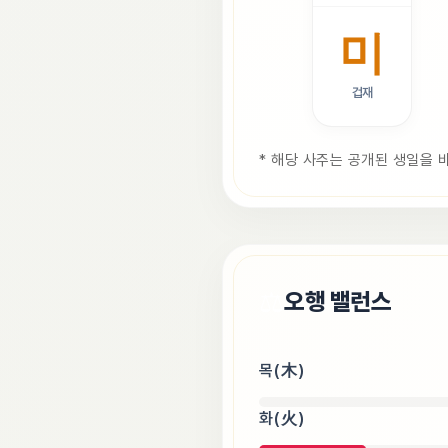
미
겁재
* 해당 사주는 공개된 생일을 
⚖️
오행 밸런스
목(木)
화(火)