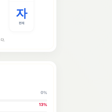
자
편재
다.
0
%
13
%