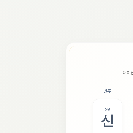
태어난
년주
상관
신