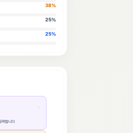
38
%
25
%
25
%
 공략합니다