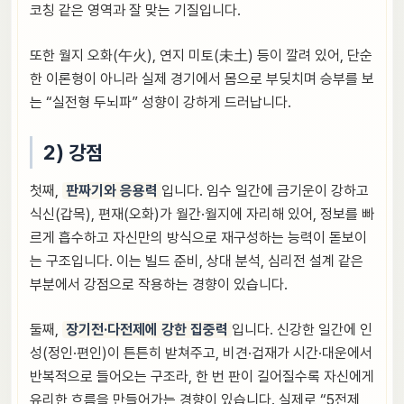
코칭 같은 영역과 잘 맞는 기질입니다.
또한 월지 오화(午火), 연지 미토(未土) 등이 깔려 있어, 단순
한 이론형이 아니라 실제 경기에서 몸으로 부딪치며 승부를 보
는 “실전형 두뇌파” 성향이 강하게 드러납니다.
2) 강점
첫째,
판짜기와 응용력
입니다. 임수 일간에 금기운이 강하고
식신(갑목), 편재(오화)가 월간·월지에 자리해 있어, 정보를 빠
르게 흡수하고 자신만의 방식으로 재구성하는 능력이 돋보이
는 구조입니다. 이는 빌드 준비, 상대 분석, 심리전 설계 같은
부분에서 강점으로 작용하는 경향이 있습니다.
둘째,
장기전·다전제에 강한 집중력
입니다. 신강한 일간에 인
성(정인·편인)이 튼튼히 받쳐주고, 비견·겁재가 시간·대운에서
반복적으로 들어오는 구조라, 한 번 판이 길어질수록 자신에게
유리한 흐름을 만들어가는 경향이 있습니다. 실제로 “5전제