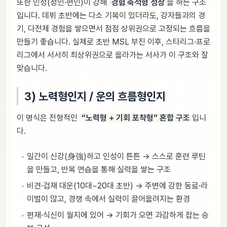
또한 인성(정인·편인)이 강해
경험 축적형 성장
을 하는 구조
입니다. 데뷔 초반에는 다소 기복이 있더라도, 강자들과의 경
기, 다전제 경험을 쌓으면서 점점 상위권으로 고정되는 흐름을
만들기 좋습니다. 실제로 초반 MSL 부진 이후, 스타리그·프로
리그에서 서서히 최상위권으로 올라가는 서사가 이 구조와 잘
맞습니다.
3) 노력형인지 / 운의 흐름형인지
이 명식은 전형적인
“노력형 + 기회 포착형” 혼합 구조
입니
다.
일간이 신강(身強)하고 인성이 튼튼 → 스스로 훈련 루틴
을 만들고, 반복 연습을 통해 실력을 쌓는 구조
비견·겁재 대운(10대~20대 초반) → 주변에 강한 동료·라
이벌이 많고, 경쟁 속에서 실력이 끌어올려지는 환경
편재·식신이 월지에 있어 → 기회가 오면 과감하게 잡는 승