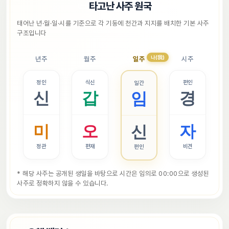
📜
타고난 사주 원국
태어난 년·월·일·시를 기준으로 각 기둥에 천간과 지지를 배치한 기본 사주 
구조입니다
나(我)
년주
월주
일주
시주
정인
식신
편인
일간
신
갑
경
임
미
오
자
신
정관
편재
비견
편인
* 해당 사주는 공개된 생일을 바탕으로 시간은 임의로 00:00으로 생성된 
사주로 정확하지 않을 수 있습니다.