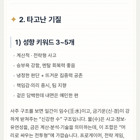
2. 타고난 기질
1) 성향 키워드 3~5개
계산적 · 전략형 사고
승부욕 강함, 멘탈 회복력 좋음
냉정한 판단 + 뜨거운 집중력 공존
책임감·의리 중시, 팀 지향
겉은 담백한데 내면은 예민한 편
사주 구조를 보면 일간이 임수(壬水)이고, 금기운(신·경)이 강
하게 받쳐주는 “신강한 수” 구조입니다. 물(수)은 사고·정보·
유연성을, 금은 계산·분석·기술을 의미하는데, 이 조합은 “머
리로 싸우는 전투형”에 가깝습니다. 프로게이머, 전략 게임,