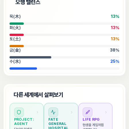
⚖️
오행 밸런스
목(木)
13
%
화(火)
13
%
토(土)
13
%
금(金)
38
%
수(水)
25
%
🌐
다른 세계에서 살펴보기
PROJECT: 
FATE 
LIFE RPG
AGENT
GENERAL 
현생을 게임처럼 
HOSPITAL