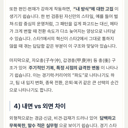
또한 편인·편재가 강하게 작동하면,
“내 방식”에 대한 고집
이
생기기 쉽습니다. 한 번 검증된 자신만의 스타일, 예를 들어 벌
쳐·드랍 중심의 운영처럼, 그 패턴을 깊게 파고드는 대신, 메타
가 크게 변할 때 전환 속도가 다소 늦어지는 양상으로 나타날
수 있습니다. 스타1에서의 혁신이 스타2에서 그대로 통하지
않을 때 겪는 답답함 같은 부분이 이 구조와 맞닿아 있습니다.
마지막으로, 자오충(子午沖), 갑경충(甲庚沖) 등 충(衝) 구
조가 있어
주기적인 기복, 특정 시점의 급격한 변동
이 나타나
기 쉽습니다. 이는 경기력·커리어의 “파도”로 나타나기도 하
고, 팀 내 입지 변화, 종목 전환, 은퇴·복귀 같은 큰 선택의 순간
으로 나타나기도 합니다.
4) 내면 vs 외면 차이
외형적으로는 경금·신금, 비견·겁재가 드러나 있어
담백하고
무뚝뚝한, 말수 적은 실무형
으로 보이기 쉽습니다. 경기 스타