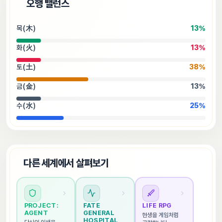
⚖️
오행 밸런스
목(木)
13
%
화(火)
13
%
토(土)
38
%
금(金)
13
%
수(水)
25
%
🌐
다른 세계에서 살펴보기
PROJECT: 
FATE 
LIFE RPG
AGENT
GENERAL 
현생을 게임처럼 
HOSPITAL