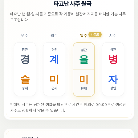
📜
타고난 사주 원국
태어난 년·월·일·시를 기준으로 각 기둥에 천간과 지지를 배치한 기본 사주 
구조입니다
나(我)
년주
월주
일주
시주
정관
편인
상관
일간
경
계
병
을
술
미
자
미
정재
편재
정인
편재
* 해당 사주는 공개된 생일을 바탕으로 시간은 임의로 00:00으로 생성된 
사주로 정확하지 않을 수 있습니다.