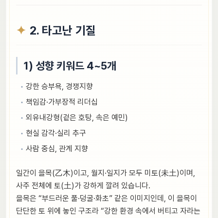
2. 타고난 기질
1) 성향 키워드 4~5개
강한 승부욕, 경쟁지향
책임감·가부장적 리더십
외유내강형(겉은 호탕, 속은 예민)
현실 감각·실리 추구
사람 중심, 관계 지향
일간이 을목(乙木)이고, 월지·일지가 모두 미토(未土)이며,
사주 전체에 토(土)가 강하게 깔려 있습니다.
을목은 “부드러운 풀·덩굴·화초” 같은 이미지인데, 이 을목이
단단한 토 위에 놓인 구조라 “강한 환경 속에서 버티고 자라는