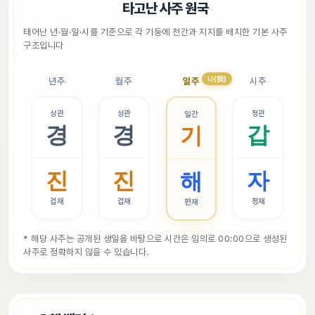
📜
타고난 사주 원국
태어난 년·월·일·시를 기준으로 각 기둥에 천간과 지지를 배치한 기본 사주 
구조입니다
나(我)
년주
월주
일주
시주
상관
상관
정관
일간
경
경
갑
기
진
진
자
해
겁재
겁재
정재
편재
* 해당 사주는 공개된 생일을 바탕으로 시간은 임의로 00:00으로 생성된 
사주로 정확하지 않을 수 있습니다.