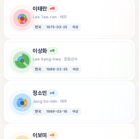
이태란
화
Lee Tae-ran
 · 
배우
한국
1975-03-25
여성
이상화
목
Lee Sang-hwa
 · 
운동선수
한국
1989-02-25
여성
정소민
수
Jung So-min
 · 
배우
한국
1989-03-16
여성
이보미
토