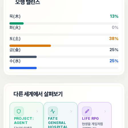
⚖️
오행 밸런스
목(木)
13
%
화(火)
0
%
토(土)
38
%
금(金)
25
%
수(水)
25
%
🌐
다른 세계에서 살펴보기
PROJECT: 
FATE 
LIFE RPG
AGENT
GENERAL 
현생을 게임처럼 
HOSPITAL