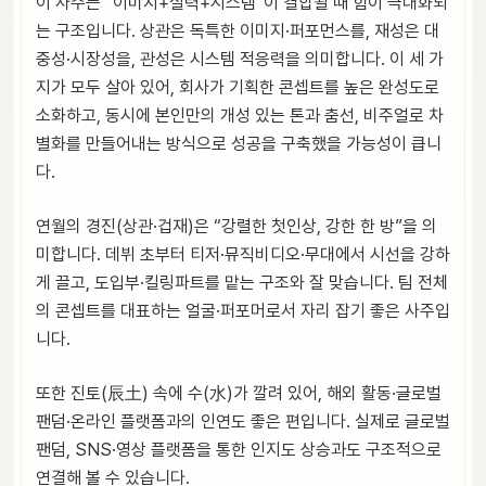
이 사주는 “이미지+실력+시스템”이 결합될 때 힘이 극대화되
는 구조입니다. 상관은 독특한 이미지·퍼포먼스를, 재성은 대
중성·시장성을, 관성은 시스템 적응력을 의미합니다. 이 세 가
지가 모두 살아 있어, 회사가 기획한 콘셉트를 높은 완성도로
소화하고, 동시에 본인만의 개성 있는 톤과 춤선, 비주얼로 차
별화를 만들어내는 방식으로 성공을 구축했을 가능성이 큽니
다.
연월의 경진(상관·겁재)은 “강렬한 첫인상, 강한 한 방”을 의
미합니다. 데뷔 초부터 티저·뮤직비디오·무대에서 시선을 강하
게 끌고, 도입부·킬링파트를 맡는 구조와 잘 맞습니다. 팀 전체
의 콘셉트를 대표하는 얼굴·퍼포머로서 자리 잡기 좋은 사주입
니다.
또한 진토(辰土) 속에 수(水)가 깔려 있어, 해외 활동·글로벌
팬덤·온라인 플랫폼과의 인연도 좋은 편입니다. 실제로 글로벌
팬덤, SNS·영상 플랫폼을 통한 인지도 상승과도 구조적으로
연결해 볼 수 있습니다.