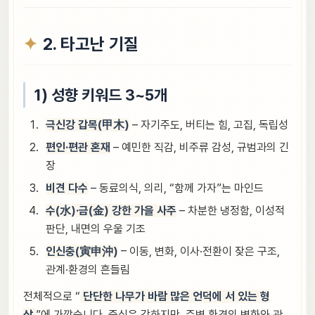
2. 타고난 기질
1) 성향 키워드 3~5개
극신강 갑목(甲木)
– 자기주도, 버티는 힘, 고집, 독립성
편인·편관 혼재
– 예민한 직감, 비주류 감성, 규범과의 긴
장
비견 다수
– 동료의식, 의리, “함께 가자”는 마인드
수(水)·금(金) 강한 가을 사주
– 차분한 냉정함, 이성적
판단, 내면의 우울 기조
인신충(寅申沖)
– 이동, 변화, 이사·전환이 잦은 구조,
관계·환경의 흔들림
전체적으로 “
단단한 나무가 바람 많은 언덕에 서 있는 형
상
”에 가깝습니다. 중심은 강하지만, 주변 환경의 변화와 관