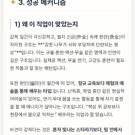
3. 성공 메커니즘
1) 왜 이 직업이 맞았는지
갑목 일간이 극신강하고, 월지 신금(申金) 속에 편관(庚金)이
자리한 구조는 **“강한 나무가 쇠와 부딪히며 단련되는 형
상”**입니다. 이는 규율·훈련·액션·무술 같은 영역과 인연이
깊은 구조입니다. 실제로 액션, 무술 연기, 고강도 훈련이 필요
한 작품과 잘 맞는 패턴입니다.
또한 편인(偏印)이 월간에 떠 있어,
정규 교육보다 체험과 예
술을 통해 배우는 타입
입니다. 난독증, 학업 중단 같은 현실적
어려움이 있어도, 연기·무대·몸을 쓰는 활동을 통해 자기 표현
을 할 때 에너지가 살아나는 구조입니다. “책상 위 공부보다
현장에서 몸으로 익히는” 배우라는 직업과 잘 맞습니다.
비견이 강하다는 것은
혼자 빛나는 스타라기보다, 팀 안에서