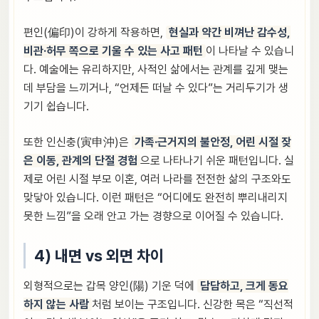
편인(偏印)이 강하게 작용하면,
현실과 약간 비껴난 감수성,
비관·허무 쪽으로 기울 수 있는 사고 패턴
이 나타날 수 있습니
다. 예술에는 유리하지만, 사적인 삶에서는 관계를 깊게 맺는
데 부담을 느끼거나, “언제든 떠날 수 있다”는 거리두기가 생
기기 쉽습니다.
또한 인신충(寅申沖)은
가족·근거지의 불안정, 어린 시절 잦
은 이동, 관계의 단절 경험
으로 나타나기 쉬운 패턴입니다. 실
제로 어린 시절 부모 이혼, 여러 나라를 전전한 삶의 구조와도
맞닿아 있습니다. 이런 패턴은 “어디에도 완전히 뿌리내리지
못한 느낌”을 오래 안고 가는 경향으로 이어질 수 있습니다.
4) 내면 vs 외면 차이
외형적으로는 갑목 양인(陽) 기운 덕에
담담하고, 크게 동요
하지 않는 사람
처럼 보이는 구조입니다. 신강한 목은 “직선적