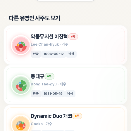
✨
다른 유명인 사주도 보기
악동뮤지션 이찬혁
화
Lee Chan-hyuk
 · 
가수
한국
1996-09-12
남성
봉태규
목
Bong Tae-gyu
 · 
배우
한국
1981-05-19
남성
Dynamic Duo 개코
토
Gaeko
 · 
가수