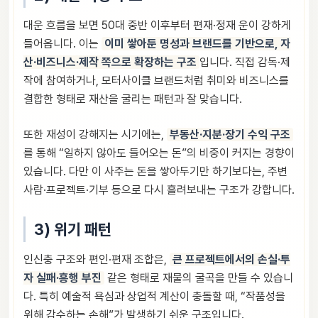
대운 흐름을 보면 50대 중반 이후부터 편재·정재 운이 강하게
들어옵니다. 이는
이미 쌓아둔 명성과 브랜드를 기반으로, 자
산·비즈니스·제작 쪽으로 확장하는 구조
입니다. 직접 감독·제
작에 참여하거나, 모터사이클 브랜드처럼 취미와 비즈니스를
결합한 형태로 재산을 굴리는 패턴과 잘 맞습니다.
또한 재성이 강해지는 시기에는,
부동산·지분·장기 수익 구조
를 통해 “일하지 않아도 들어오는 돈”의 비중이 커지는 경향이
있습니다. 다만 이 사주는 돈을 쌓아두기만 하기보다는, 주변
사람·프로젝트·기부 등으로 다시 흘려보내는 구조가 강합니다.
3) 위기 패턴
인신충 구조와 편인·편재 조합은,
큰 프로젝트에서의 손실·투
자 실패·흥행 부진
같은 형태로 재물의 굴곡을 만들 수 있습니
다. 특히 예술적 욕심과 상업적 계산이 충돌할 때, “작품성을
위해 감수하는 손해”가 발생하기 쉬운 구조입니다.