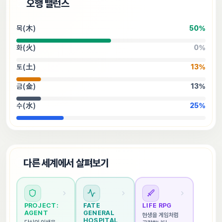
⚖️
오행 밸런스
목(木)
50
%
화(火)
0
%
토(土)
13
%
금(金)
13
%
수(水)
25
%
🌐
다른 세계에서 살펴보기
PROJECT: 
FATE 
LIFE RPG
AGENT
GENERAL 
현생을 게임처럼 
HOSPITAL