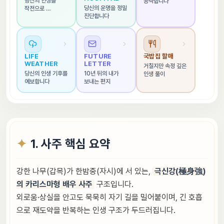
당신의 인생을 
공략합니다
당신의 운명을 정밀 
작전으로 
진단합니다
해석합니다
LIFE 
FUTURE 
국밥집 할매
WEATHER
LETTER
거칠지만 속정 깊은 
당신의 인생 기후를 
10년 뒤의 내가 
인생 풀이
예보합니다
보내는 편지
1. 사주 핵심 요약
강한 나무(갑목)가 한밤중(자시)에 서 있는,
극신강(極身強)
의 카리스마형 배우 사주
구조입니다.
외로움·상실을 안고도 묵묵히 자기 길을 밀어붙이며, 긴 호흡
으로 재도약을 반복하는 인생 구조가 두드러집니다.