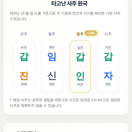
📜
타고난 사주 원국
태어난 년·월·일·시를 기준으로 각 기둥에 천간과 지지를 배치한 기본 사주 
구조입니다
나(我)
년주
월주
일주
시주
비견
편인
비견
일간
갑
임
갑
갑
진
신
자
인
편재
편관
편인
비견
* 해당 사주는 공개된 생일을 바탕으로 시간은 임의로 00:00으로 생성된 
사주로 정확하지 않을 수 있습니다.