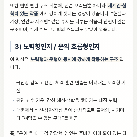
또한 편인·편관 구조 덕분에, 단순 오락물뿐 아니라
세계관·철
학이 있는 작품
에서 강하게 빛나는 경향이 있습니다. “현실과
가상, 인간과 시스템” 같은 주제를 다루는 작품과 인연이 깊은
구조이며, 실제 필모그래피의 흐름과도 맞닿아 있습니다.
3) 노력형인지 / 운의 흐름형인지
이 명식은
노력형과 운형이 동시에 강하게 작동하는 구조
입
니다.
극신강 갑목 + 편관: 체력·훈련·연습을 버텨내는 노력형 기
질
편인 + 수 기운: 감성·해석·철학을 쌓아가는 내적 노력
대운에서 식신·상관·재성 운이 순차적으로 들어와, 시기마
다 “써먹을 수 있는 무대”를 제공
즉, “운이 올 때 그걸 감당할 수 있는 준비가 이미 되어 있는 타