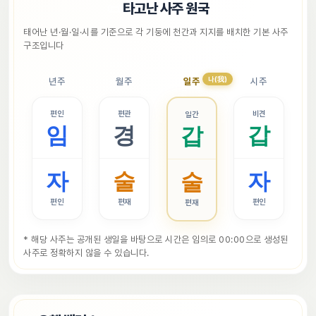
📜
타고난 사주 원국
태어난 년·월·일·시를 기준으로 각 기둥에 천간과 지지를 배치한 기본 사주 
구조입니다
나(我)
년주
월주
일주
시주
편인
편관
비견
일간
임
경
갑
갑
자
술
자
술
편인
편재
편인
편재
* 해당 사주는 공개된 생일을 바탕으로 시간은 임의로 00:00으로 생성된 
사주로 정확하지 않을 수 있습니다.