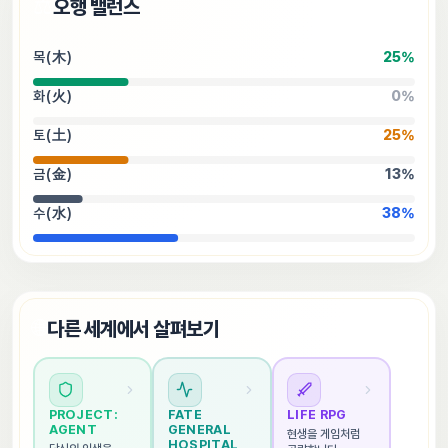
⚖️
오행 밸런스
목(木)
25
%
화(火)
0
%
토(土)
25
%
금(金)
13
%
수(水)
38
%
🌐
다른 세계에서 살펴보기
PROJECT: 
FATE 
LIFE RPG
AGENT
GENERAL 
현생을 게임처럼 
HOSPITAL