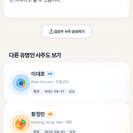
는 사주라고 볼 수 있습니다.
김성주
 사주 공유하기
✨
다른 유명인 사주도 보기
이대호
수
Dae-ho Lee
 · 
운동선수
한국
1982-06-21
남성
황정민
토
Hwang Jung-min
 · 
배우
한국
1970-09-01
남성