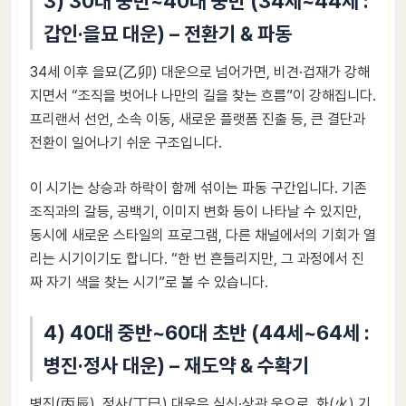
3) 30대 중반~40대 중반 (34세~44세 :
갑인·을묘 대운) – 전환기 & 파동
34세 이후 을묘(乙卯) 대운으로 넘어가면, 비견·겁재가 강해
지면서 “조직을 벗어나 나만의 길을 찾는 흐름”이 강해집니다.
프리랜서 선언, 소속 이동, 새로운 플랫폼 진출 등, 큰 결단과
전환이 일어나기 쉬운 구조입니다.
이 시기는 상승과 하락이 함께 섞이는 파동 구간입니다. 기존
조직과의 갈등, 공백기, 이미지 변화 등이 나타날 수 있지만,
동시에 새로운 스타일의 프로그램, 다른 채널에서의 기회가 열
리는 시기이기도 합니다. “한 번 흔들리지만, 그 과정에서 진
짜 자기 색을 찾는 시기”로 볼 수 있습니다.
4) 40대 중반~60대 초반 (44세~64세 :
병진·정사 대운) – 재도약 & 수확기
병진(丙辰), 정사(丁巳) 대운은 식신·상관 운으로, 화(火) 기