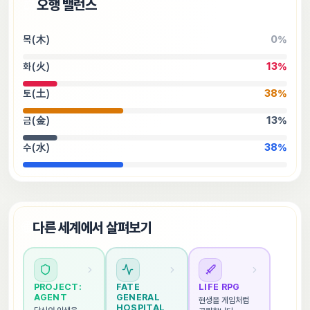
⚖️
오행 밸런스
목(木)
0
%
화(火)
13
%
토(土)
38
%
금(金)
13
%
수(水)
38
%
🌐
다른 세계에서 살펴보기
PROJECT: 
FATE 
LIFE RPG
AGENT
GENERAL 
현생을 게임처럼 
HOSPITAL