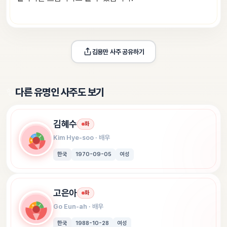
김용만
 사주 공유하기
✨
다른 유명인 사주도 보기
김혜수
화
Kim Hye-soo
 · 
배우
한국
1970-09-05
여성
고은아
화
Go Eun-ah
 · 
배우
한국
1988-10-28
여성