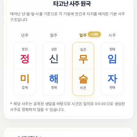
📜
타고난 사주 원국
태어난 년·월·일·시를 기준으로 각 기둥에 천간과 지지를 배치한 기본 사주 
구조입니다
나(我)
년주
월주
일주
시주
정인
상관
편재
일간
정
신
임
무
미
해
자
술
겁재
정재
편재
비견
* 해당 사주는 공개된 생일을 바탕으로 시간은 임의로 00:00으로 생성된 
사주로 정확하지 않을 수 있습니다.