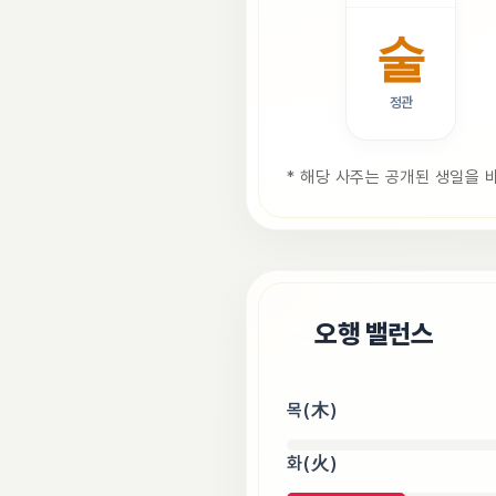
술
정관
* 해당 사주는 공개된 생일을 
⚖️
오행 밸런스
목(木)
화(火)