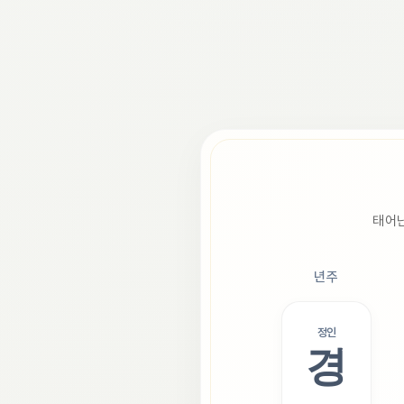
태어난
년주
정인
경