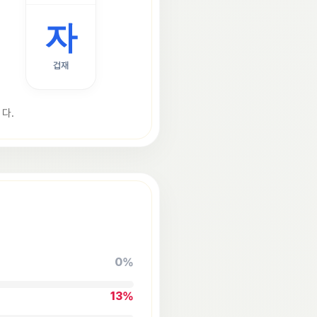
자
겁재
다.
0
%
13
%