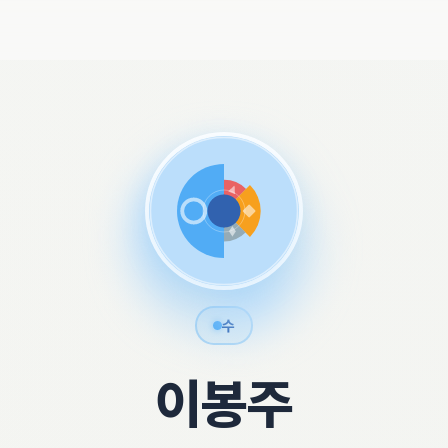
수
이봉주