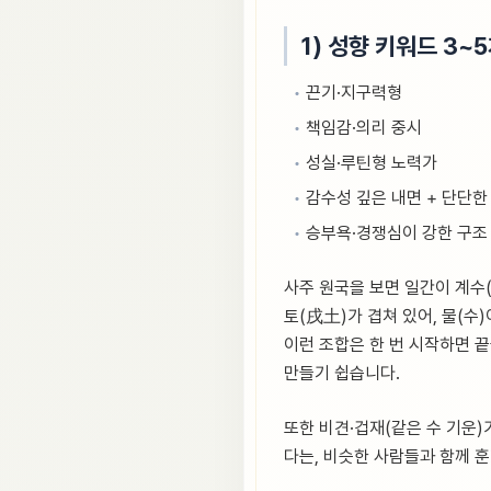
1) 성향 키워드 3~
끈기·지구력형
책임감·의리 중시
성실·루틴형 노력가
감수성 깊은 내면 + 단단한
승부욕·경쟁심이 강한 구조
사주 원국을 보면 일간이 계수
토(戌土)가 겹쳐 있어, 물(수
이런 조합은 한 번 시작하면 
만들기 쉽습니다.
또한 비견·겁재(같은 수 기운
다는, 비슷한 사람들과 함께 