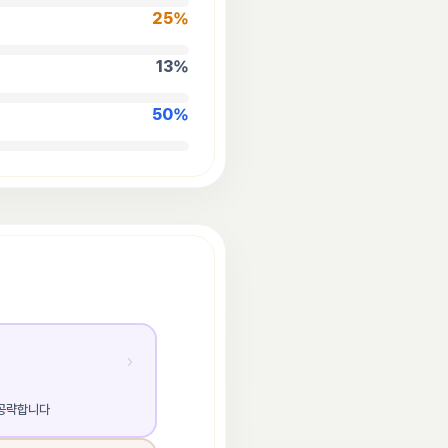
25
%
13
%
50
%
 공략합니다