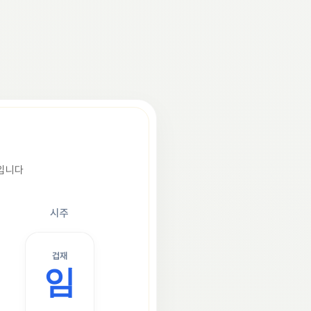
조입니다
시주
겁재
임