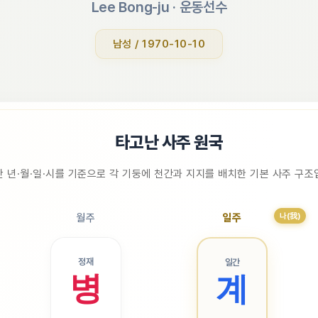
Lee Bong-ju
 · 
운동선수
남성 / 1970-10-10
📜
타고난 사주 원국
 년·월·일·시를 기준으로 각 기둥에 천간과 지지를 배치한 기본 사주 구
나(我)
월주
일주
정재
일간
병
계