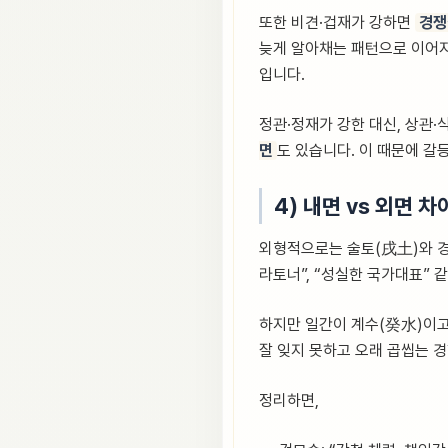
또한 비견·겁재가 강하면
경쟁
늦게 알아채는 패턴으로 이어지
입니다.
정관·정재가 강한 대신, 상관·
면
도 있습니다. 이 때문에 갈
4) 내면 vs 외면 차
외형적으로는 술토(戌土)와 
라토너”, “성실한 국가대표” 
하지만 일간이 계수(癸水)이고
잘 잊지 못하고 오래 곱씹는 경
정리하면,