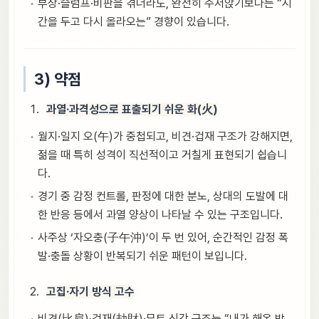
부상·슬럼프·비판을 겪더라도, 완전히 주저앉기보다는 “시
간을 두고 다시 올라오는” 경향이 있습니다.
3) 약점
과열·과격성으로 표출되기 쉬운 화(火)
월지·일지 오(午)가 중첩되고, 비견·겁재 구조가 강해지면,
젊을 때 특히 성격이 직선적이고 거칠게 표현되기 쉽습니
다.
경기 중 감정 컨트롤, 판정에 대한 분노, 상대의 도발에 대
한 반응 등에서 과열 양상이 나타날 수 있는 구조입니다.
사주상 ‘자오충(子午沖)’이 두 번 있어, 순간적인 감정 폭
발·충돌 상황이 반복되기 쉬운 패턴이 보입니다.
고집·자기 방식 고수
비견(比肩)·겁재(劫財)·무토 신강 구조는 “내가 해온 방