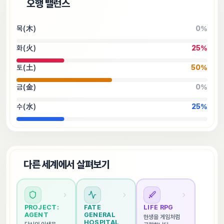
⚖️
오행 밸런스
목(木)
0
%
화(火)
25
%
토(土)
50
%
금(金)
0
%
수(水)
25
%
🌐
다른 세계에서 살펴보기
PROJECT: 
FATE 
LIFE RPG
AGENT
GENERAL 
현생을 게임처럼 
HOSPITAL