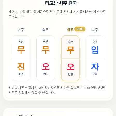
📜
타고난 사주 원국
태어난 년·월·일·시를 기준으로 각 기둥에 천간과 지지를 배치한 기본 사주 
구조입니다
나(我)
년주
월주
일주
시주
비견
비견
편재
일간
무
무
임
무
진
오
자
오
비견
편인
편재
편인
* 해당 사주는 공개된 생일을 바탕으로 시간은 임의로 00:00으로 생성된 
사주로 정확하지 않을 수 있습니다.