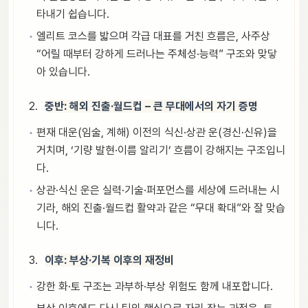
타내기 쉽습니다.
엘리트 코스를 밟으며 각급 대표를 거친 흐름은, 사주상
“어릴 때부터 강하게 드러나는 주체성·능력” 구조와 맞닿
아 있습니다.
중반: 해외 진출·월드컵 – 큰 무대에서의 자기 증명
편재 대운(임술, 계해) 이전의 식신·상관 운(경신·신유)을
거치며, ‘기량 발현·이름 알리기’ 흐름이 강해지는 구조입니
다.
상관·식신 운은 실력·기술·퍼포먼스를 세상에 드러내는 시
기라, 해외 진출·월드컵 활약과 같은 “무대 확대”와 잘 맞습
니다.
이후: 부상·기복 이후의 재정비
강한 화·토 구조는 과부하·부상 위험도 함께 내포합니다.