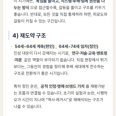
이 시기에는,
욕심을 줄이고, 시스템·후배·팀에 권한을 나
누는 방식
으로 접근할수록, 갈등을 줄이고 구조를 키우기
좋습니다. 반대로, 모든 것을 직접 통제하려 하면, 피로도와
갈등이 커질 수 있는 구간입니다.
4) 재도약 구조
54세~64세 계축(편인)
,
64세~74세 임자(정인)
인성 대운이 다시 강해지는 시기로,
연구·저술·교육·멘토링
·자문
같은 역할이 부각되기 쉽습니다. 직접 현장에서 뛰기
보다는, 그동안의 경험을 정리해 후배 세대에게 전수하는
구조로 전환하기 좋은 시기입니다.
특히 정인 운은,
공적 인정·명예·브랜드 가치
를 재평가받
는 흐름과 연결될 수 있습니다. 초기의 실험과 논란, 시행착
오가 시간이 지나며 “역사·레거시”로 재해석되는 구조가
나올 수 있습니다.