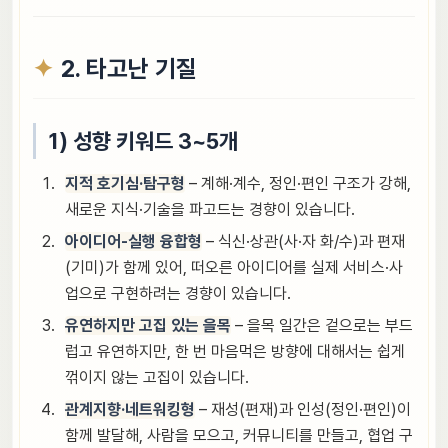
2. 타고난 기질
1) 성향 키워드 3~5개
지적 호기심·탐구형
– 계해·계수, 정인·편인 구조가 강해,
새로운 지식·기술을 파고드는 경향이 있습니다.
아이디어-실행 융합형
– 식신·상관(사·자 화/수)과 편재
(기미)가 함께 있어, 떠오른 아이디어를 실제 서비스·사
업으로 구현하려는 경향이 있습니다.
유연하지만 고집 있는 을목
– 을목 일간은 겉으로는 부드
럽고 유연하지만, 한 번 마음먹은 방향에 대해서는 쉽게
꺾이지 않는 고집이 있습니다.
관계지향·네트워킹형
– 재성(편재)과 인성(정인·편인)이
함께 발달해, 사람을 모으고, 커뮤니티를 만들고, 협업 구