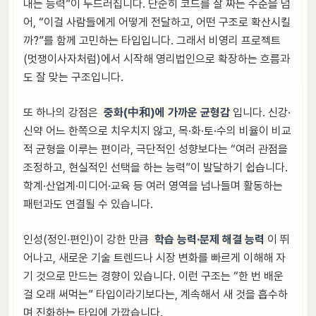
내는 능력”이 두드러집니다. 단순히 코드를 잘 짜는 수준을 넘
어, “이걸 사람들에게 어떻게 전달하고, 어떤 구조로 확산시킬
까?”를 함께 고민하는 타입입니다. 그래서 비영리 프로젝트
(멋쟁이사자처럼)에서 시작해 영리법인으로 확장하는 흐름과
도 잘 맞는 구조입니다.
또 하나의 강점은
중화(中和)에 가까운 균형감
입니다. 신강·
신약 어느 한쪽으로 치우치지 않고, 목·화·토·수의 비율이 비교
적 균형을 이루는 편이라, 극단적인 성향보다는 “여러 관점을
조정하고, 현실적인 선택을 하는 능력”이 발달하기 쉽습니다.
학계·산업계·미디어·교육 등 여러 영역을 넘나들며 활동하는
패턴과도 연결될 수 있습니다.
인성(정인·편인)이 강한 만큼
학습 능력·문제 해결 능력
이 뛰
어나고, 새로운 기술 트렌드나 시장 변화를 빠르게 이해해 자
기 것으로 만드는 경향이 있습니다. 이런 구조는 “한 번 배운
걸 오래 써먹는” 타입이라기보다는, 계속해서 새 것을 흡수하
며 진화하는 타입에 가깝습니다.