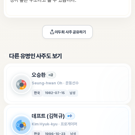
성이 높은 구조라고 볼 수 있습니다.
이두희
 사주 공유하기
✨
다른 유명인 사주도 보기
오승환
금
Seung-hwan Oh
 · 
운동선수
한국
1982-07-15
남성
데프트 (김혁규)
수
Kim Hyuk-kyu
 · 
프로게이머
한국
1996-10-23
남성