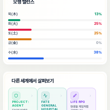
⚖️
오행 밸런스
목(木)
13
%
화(火)
25
%
토(土)
25
%
금(金)
0
%
수(水)
38
%
🌐
다른 세계에서 살펴보기
PROJECT: 
FATE 
LIFE RPG
AGENT
GENERAL 
현생을 게임처럼 
HOSPITAL