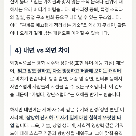
신이 옳다고 믿는 가치관과 맞지 않는 조직 문화나 권위에 대
해서는 오래 버티기 어렵습니다. 박사과정 중퇴, 특정 조직과
의 결별, 동업 구조 변화 등으로 나타날 수 있는 구조입니다.
이때 “관계를 매끄럽게 정리하는 기술”을 익히지 못하면, 갈등
이나 오해가 길게 남는 패턴으로 이어질 수 있습니다.
4) 내면 vs 외면 차이
외형적으로는 병화 시주와 상관성(표현·유머·예능 기질) 때문
에,
밝고 말도 잘하고, 다소 엉뚱하고 허술해 보이는 캐릭터
로 비치기 쉽습니다. 방송 출연, 대중 앞 강연, 인터뷰 등에서
자연스럽게 사람들의 시선을 끌 수 있는 구조입니다. 이 겉모
습 때문에 “가볍다, 장난스럽다”는 오해를 받기도 쉽습니다.
하지만 내면에는 계해·자수의 깊은 수기와 인성(정인·편인)이
자리해,
상당히 진지하고, 자기 일에 대한 철학이 뚜렷한 타
입
입니다. 교육, 기술, 창업 생태계, 사회적 영향력 같은 키워
드에 대해 스스로 기준과 방향성을 세워두고, 그에 맞춰 움직