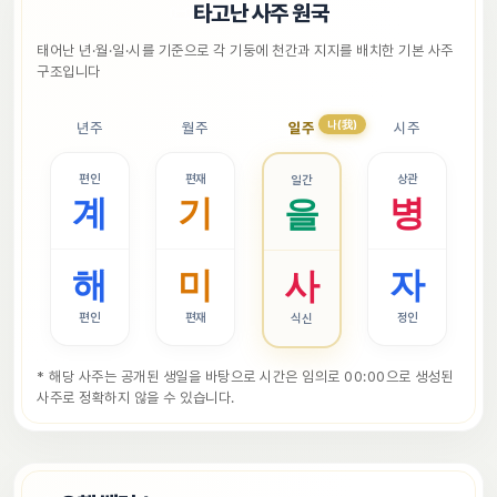
📜
타고난 사주 원국
태어난 년·월·일·시를 기준으로 각 기둥에 천간과 지지를 배치한 기본 사주 
구조입니다
나(我)
년주
월주
일주
시주
편인
편재
상관
일간
계
기
병
을
해
미
자
사
편인
편재
정인
식신
* 해당 사주는 공개된 생일을 바탕으로 시간은 임의로 00:00으로 생성된 
사주로 정확하지 않을 수 있습니다.