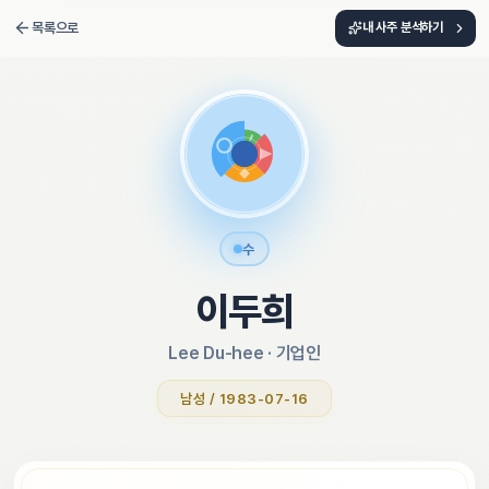
목록으로
내 사주 분석하기
수
이두희
Lee Du-hee
 · 
기업인
남성 / 1983-07-16