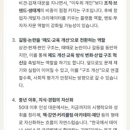
비견·겁재 대운을 지나면서, “이두희 개인”보다
조직·브
랜드·생태계
의 비중이 점점 커지는 구조입니다. 후배 창
업자·개발자·크리에이터를 키우는 플랫폼 역할, 멘토·투
자자·자문 역할이 강화될 가능성이 있습니다.
갈등·논란을 ‘제도·교육 개선’으로 전환하는 역할
상관·편재·편인 구조는, 때때로 논란이나 갈등을 동반하
지만, 이를 통해
제도 개선·교육 방식 변화·산업 구조 혁
신
을 촉발하는 역할을 하기도 합니다. 앞으로도 문제 제
기와 실험이 이어질 수 있고, 이를 “구조 개선”으로 연결
할수록, 사회적 평가가 안정되는 방향으로 갈 수 있습니
다.
중년 이후, 지식·경험의 자산화
50대 이후 인성 대운에서는, 지금까지의 시행착오와 성
취를 정리해,
책·강연·커리큘럼·아카데미·재단
등의 형태
로 자산화하는 흐름이 자연스럽습니다. “한국에서 태어