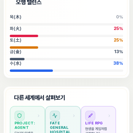
⚖️
오행 밸런스
목(木)
0
%
화(火)
25
%
토(土)
25
%
금(金)
13
%
수(水)
38
%
🌐
다른 세계에서 살펴보기
PROJECT: 
FATE 
LIFE RPG
AGENT
GENERAL 
현생을 게임처럼 
HOSPITAL