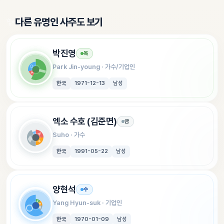
✨
다른 유명인 사주도 보기
박진영
목
Park Jin-young
 · 
가수/기업인
한국
1971-12-13
남성
엑소 수호 (김준면)
금
Suho
 · 
가수
한국
1991-05-22
남성
양현석
수
Yang Hyun-suk
 · 
기업인
한국
1970-01-09
남성