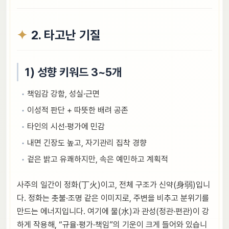
2. 타고난 기질
1) 성향 키워드 3~5개
책임감 강함, 성실·근면
이성적 판단 + 따뜻한 배려 공존
타인의 시선·평가에 민감
내면 긴장도 높고, 자기관리 집착 경향
겉은 밝고 유쾌하지만, 속은 예민하고 계획적
사주의 일간이 정화(丁火)이고, 전체 구조가 신약(身弱)입니
다. 정화는 촛불·조명 같은 이미지로, 주변을 비추고 분위기를
만드는 에너지입니다. 여기에 물(水)과 관성(정관·편관)이 강
하게 작용해, “규율·평가·책임”의 기운이 크게 들어와 있습니