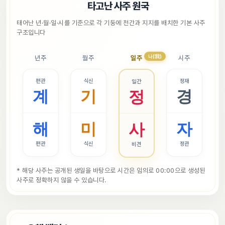
📜
타고난 사주 원국
태어난 년·월·일·시를 기준으로 각 기둥에 천간과 지지를 배치한 기본 사주 
구조입니다
나(我)
년주
월주
일주
시주
편관
식신
정재
일간
계
기
경
정
해
미
자
사
편관
식신
정관
비견
* 해당 사주는 공개된 생일을 바탕으로 시간은 임의로 00:00으로 생성된 
사주로 정확하지 않을 수 있습니다.