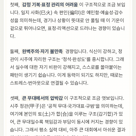
첫째,
감정 기복·표정 관리의 어려움
이 구조적으로 조금 보입
니다. 일지 사화(巳火) 속 편인(偏印)은 예민함·예술성·감수
성을 의미하는데, 경기나 상황이 뜻대로 안 풀릴 때 이 기운이
겉으로 튀어나오면, 표정·리액션으로 드러나는 경향이 있습니
다.
둘째,
완벽주의·자기 불만족
경향입니다. 식신이 강하고, 정
관이 시주에 자리한 구조는 ‘정석·완성도’를 중시합니다. 그래
서 실수에 대한 자기 비판이 강해지고, 스스로를 몰아붙이는
패턴이 생기기 쉽습니다. 이게 동력이 되기도 하지만, 때로는
스트레스·번아웃으로 연결될 수 있습니다.
셋째,
큰 무대에서의 압박감
이 구조적으로 조금 엿보입니다.
시주 정관(甲子)은 ‘공적 무대·국가대표·규범’을 의미하는데,
여기에 본인의 토(土)가 합(合)을 이루는 구조(갑기합)가 있
어, 큰 무대일수록 책임감과 부담이 동시에 커지는 경향이 있
습니다. 그래서 평소 실력 대비, 아주 큰 대회에서 아쉬운 결과