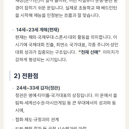
재성(돈·기반)이 일찍 들어와, 어린 시절부터 운동·훈련 환
경이 잡히기 쉬운 운입니다. 실제로 초등학교 때 배드민턴
을 시작해 재능을 인정받는 흐름과 잘 맞습니다.
14세~23세 계해(편재)
편재는 해외·국제무대·스폰서·대외 활동을 의미합니다. 이
시기에 국제대회 진출, 최연소 국가대표, 각종 주니어·성인
대회 성과가 집중되는 구조입니다.
“천재 신예”
이미지가
강하게 형성되는 시기입니다.
2) 전환점
24세~33세 갑자(정관)
정관은 명예·타이틀·국가대표의 상징입니다. 이 운에서 올
림픽·세계선수권·아시안게임 등 큰 무대에서의 성과와 동
시에,
협회·제도·규정과의 관계
도핑·행정 절차 등 공적 시스템과의 마찰