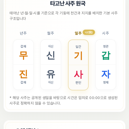
📜
타고난 사주 원국
태어난 년·월·일·시를 기준으로 각 기둥에 천간과 지지를 배치한 기본 사주 
구조입니다
나(我)
년주
월주
일주
시주
겁재
식신
정관
일간
무
신
갑
기
진
유
자
사
겁재
식신
정재
편인
* 해당 사주는 공개된 생일을 바탕으로 시간은 임의로 00:00으로 생성된 
사주로 정확하지 않을 수 있습니다.