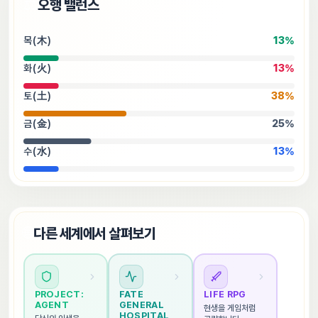
⚖️
오행 밸런스
목(木)
13
%
화(火)
13
%
토(土)
38
%
금(金)
25
%
수(水)
13
%
🌐
다른 세계에서 살펴보기
PROJECT: 
FATE 
LIFE RPG
AGENT
GENERAL 
현생을 게임처럼 
HOSPITAL