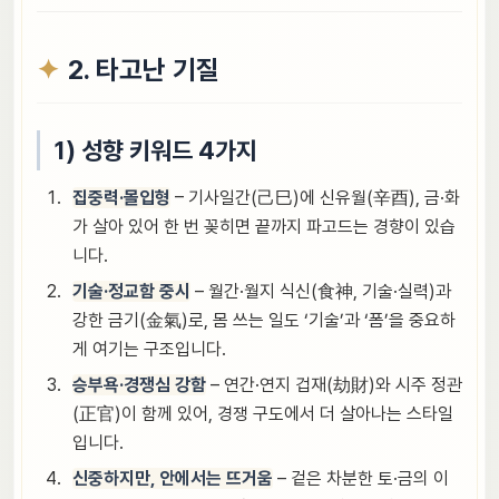
2. 타고난 기질
1) 성향 키워드 4가지
집중력·몰입형
– 기사일간(己巳)에 신유월(辛酉), 금·화
가 살아 있어 한 번 꽂히면 끝까지 파고드는 경향이 있습
니다.
기술·정교함 중시
– 월간·월지 식신(食神, 기술·실력)과
강한 금기(金氣)로, 몸 쓰는 일도 ‘기술’과 ‘폼’을 중요하
게 여기는 구조입니다.
승부욕·경쟁심 강함
– 연간·연지 겁재(劫財)와 시주 정관
(正官)이 함께 있어, 경쟁 구도에서 더 살아나는 스타일
입니다.
신중하지만, 안에서는 뜨거움
– 겉은 차분한 토·금의 이