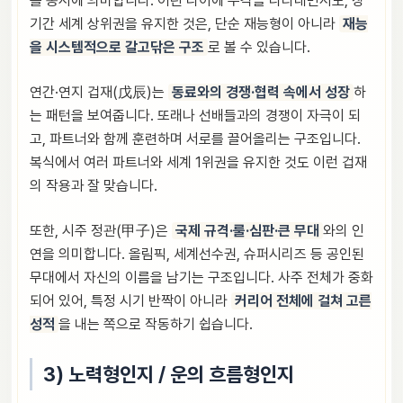
를 동시에 의미합니다. 어린 나이에 두각을 나타내면서도, 장
기간 세계 상위권을 유지한 것은, 단순 재능형이 아니라
재능
을 시스템적으로 갈고닦은 구조
로 볼 수 있습니다.
연간·연지 겁재(戊辰)는
동료와의 경쟁·협력 속에서 성장
하
는 패턴을 보여줍니다. 또래나 선배들과의 경쟁이 자극이 되
고, 파트너와 함께 훈련하며 서로를 끌어올리는 구조입니다.
복식에서 여러 파트너와 세계 1위권을 유지한 것도 이런 겁재
의 작용과 잘 맞습니다.
또한, 시주 정관(甲子)은
국제 규격·룰·심판·큰 무대
와의 인
연을 의미합니다. 올림픽, 세계선수권, 슈퍼시리즈 등 공인된
무대에서 자신의 이름을 남기는 구조입니다. 사주 전체가 중화
되어 있어, 특정 시기 반짝이 아니라
커리어 전체에 걸쳐 고른
성적
을 내는 쪽으로 작동하기 쉽습니다.
3) 노력형인지 / 운의 흐름형인지