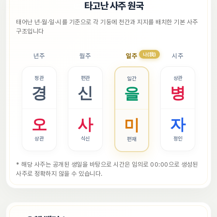
📜
타고난 사주 원국
태어난 년·월·일·시를 기준으로 각 기둥에 천간과 지지를 배치한 기본 사주 
구조입니다
나(我)
년주
월주
일주
시주
정관
편관
상관
일간
경
신
병
을
오
사
자
미
상관
식신
정인
편재
* 해당 사주는 공개된 생일을 바탕으로 시간은 임의로 00:00으로 생성된 
사주로 정확하지 않을 수 있습니다.