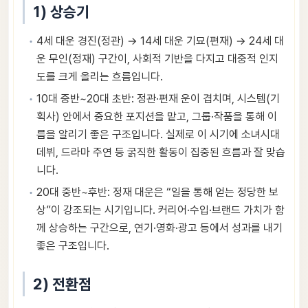
1) 상승기
4세 대운 경진(정관) → 14세 대운 기묘(편재) → 24세 대
운 무인(정재) 구간이, 사회적 기반을 다지고 대중적 인지
도를 크게 올리는 흐름입니다.
10대 중반~20대 초반: 정관·편재 운이 겹치며, 시스템(기
획사) 안에서 중요한 포지션을 맡고, 그룹·작품을 통해 이
름을 알리기 좋은 구조입니다. 실제로 이 시기에 소녀시대
데뷔, 드라마 주연 등 굵직한 활동이 집중된 흐름과 잘 맞습
니다.
20대 중반~후반: 정재 대운은 “일을 통해 얻는 정당한 보
상”이 강조되는 시기입니다. 커리어·수입·브랜드 가치가 함
께 상승하는 구간으로, 연기·영화·광고 등에서 성과를 내기
좋은 구조입니다.
2) 전환점