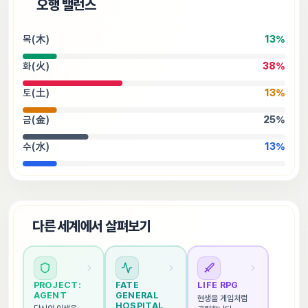
⚖️
오행 밸런스
목(木)
13
%
화(火)
38
%
토(土)
13
%
금(金)
25
%
수(水)
13
%
🌐
다른 세계에서 살펴보기
PROJECT: 
FATE 
LIFE RPG
AGENT
GENERAL 
현생을 게임처럼 
HOSPITAL