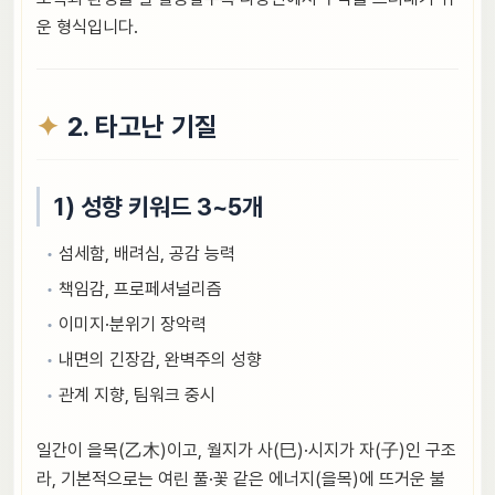
운 형식입니다.
2. 타고난 기질
1) 성향 키워드 3~5개
섬세함, 배려심, 공감 능력
책임감, 프로페셔널리즘
이미지·분위기 장악력
내면의 긴장감, 완벽주의 성향
관계 지향, 팀워크 중시
일간이 을목(乙木)이고, 월지가 사(巳)·시지가 자(子)인 구조
라, 기본적으로는 여린 풀·꽃 같은 에너지(을목)에 뜨거운 불