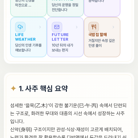
당신의 인생을 
공략합니다
당신의 운명을 정밀 
작전으로 
진단합니다
해석합니다
LIFE 
FUTURE 
국밥집 할매
WEATHER
LETTER
거칠지만 속정 깊은 
당신의 인생 기후를 
10년 뒤의 내가 
인생 풀이
예보합니다
보내는 편지
1. 사주 핵심 요약
섬세한 ‘을목(乙木)’이 강한 불기운(巳·午·丙) 속에서 단련되
는 구조로, 화려한 무대와 대중의 시선 속에서 성장하는 사주
입니다.
신약(身弱) 구조이지만 관성·식상·재성이 고르게 배치되어,
노력과 환경을 잘 활용할수록 다방면에서 두각을 드러내기 쉬