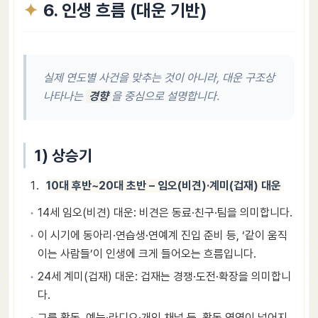
6. 인생 흐름 (대운 기반)
실제 연도별 사건을 맞추는 것이 아니라, 대운 구조상
나타나는
경향
을 중심으로 설명합니다.
1) 상승기
10대 후반~20대 초반 – 임오(비견)·계미(겁재) 대운
14세 임오(비견) 대운: 비견은 동료·친구·팀을 의미합니다.
이 시기에 동아리·연습생·연예계 진입 준비 등, ‘같이 움직
이는 사람들’이 인생에 크게 들어오는 흐름입니다.
24세 계미(겁재) 대운: 겁재는 경쟁·도전·확장을 의미합니
다.
그룹 활동, 예능·라디오·개인 채널 등, 활동 영역이 넓어지