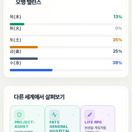
⚖️
오행 밸런스
목(木)
13
%
화(火)
0
%
토(土)
25
%
금(金)
25
%
수(水)
38
%
🌐
다른 세계에서 살펴보기
PROJECT: 
FATE 
LIFE RPG
AGENT
GENERAL 
현생을 게임처럼 
HOSPITAL