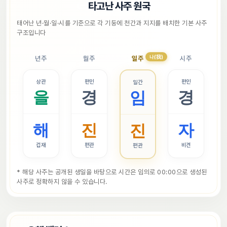
📜
타고난 사주 원국
태어난 년·월·일·시를 기준으로 각 기둥에 천간과 지지를 배치한 기본 사주 
구조입니다
나(我)
년주
월주
일주
시주
상관
편인
편인
일간
을
경
경
임
해
진
자
진
겁재
편관
비견
편관
* 해당 사주는 공개된 생일을 바탕으로 시간은 임의로 00:00으로 생성된 
사주로 정확하지 않을 수 있습니다.