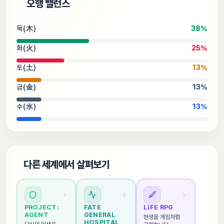
⚖️
오행 밸런스
목(木)
38
%
화(火)
25
%
토(土)
13
%
금(金)
13
%
수(水)
13
%
🌐
다른 세계에서 살펴보기
PROJECT: 
FATE 
LIFE RPG
AGENT
GENERAL 
현생을 게임처럼 
HOSPITAL