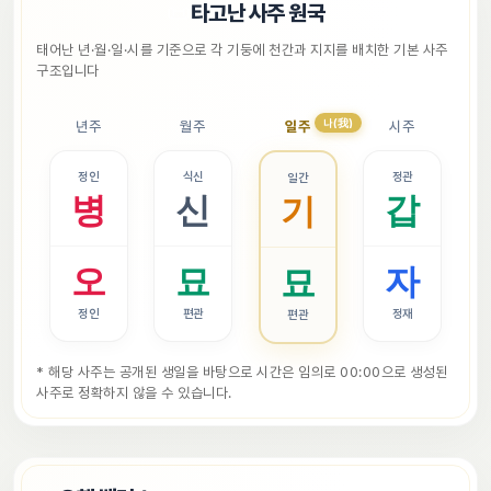
📜
타고난 사주 원국
태어난 년·월·일·시를 기준으로 각 기둥에 천간과 지지를 배치한 기본 사주 
구조입니다
나(我)
년주
월주
일주
시주
정인
식신
정관
일간
병
신
갑
기
오
묘
자
묘
정인
편관
정재
편관
* 해당 사주는 공개된 생일을 바탕으로 시간은 임의로 00:00으로 생성된 
사주로 정확하지 않을 수 있습니다.