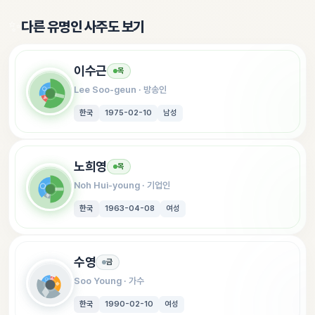
✨
다른 유명인 사주도 보기
이수근
목
Lee Soo-geun
 · 
방송인
한국
1975-02-10
남성
노희영
목
Noh Hui-young
 · 
기업인
한국
1963-04-08
여성
수영
금
Soo Young
 · 
가수
한국
1990-02-10
여성