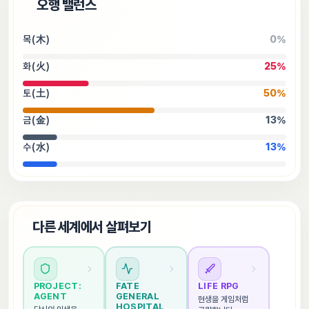
⚖️
오행 밸런스
목(木)
0
%
화(火)
25
%
토(土)
50
%
금(金)
13
%
수(水)
13
%
🌐
다른 세계에서 살펴보기
PROJECT: 
FATE 
LIFE RPG
AGENT
GENERAL 
현생을 게임처럼 
HOSPITAL