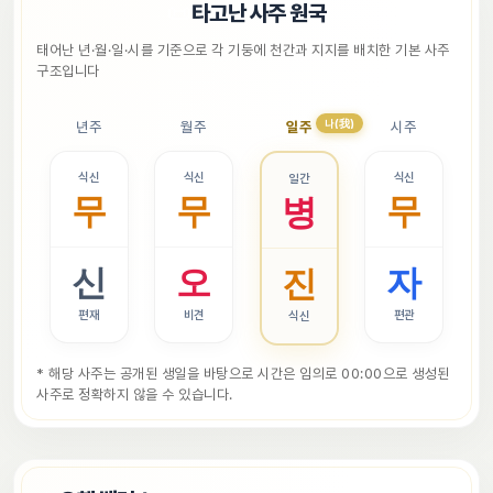
📜
타고난 사주 원국
태어난 년·월·일·시를 기준으로 각 기둥에 천간과 지지를 배치한 기본 사주 
구조입니다
나(我)
년주
월주
일주
시주
식신
식신
식신
일간
무
무
무
병
신
오
자
진
편재
비견
편관
식신
* 해당 사주는 공개된 생일을 바탕으로 시간은 임의로 00:00으로 생성된 
사주로 정확하지 않을 수 있습니다.