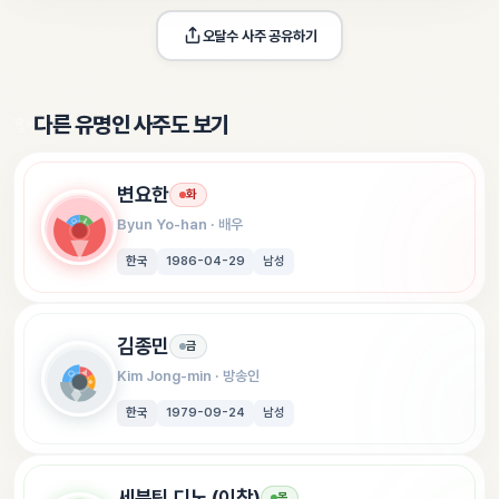
오달수
 사주 공유하기
✨
다른 유명인 사주도 보기
변요한
화
Byun Yo-han
 · 
배우
한국
1986-04-29
남성
김종민
금
Kim Jong-min
 · 
방송인
한국
1979-09-24
남성
세븐틴 디노 (이찬)
목