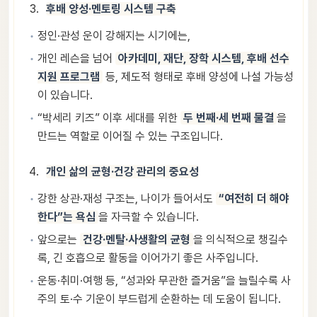
후배 양성·멘토링 시스템 구축
정인·관성 운이 강해지는 시기에는,
개인 레슨을 넘어
아카데미, 재단, 장학 시스템, 후배 선수
지원 프로그램
등, 제도적 형태로 후배 양성에 나설 가능성
이 있습니다.
“박세리 키즈” 이후 세대를 위한
두 번째·세 번째 물결
을
만드는 역할로 이어질 수 있는 구조입니다.
개인 삶의 균형·건강 관리의 중요성
강한 상관·재성 구조는, 나이가 들어서도
“여전히 더 해야
한다”는 욕심
을 자극할 수 있습니다.
앞으로는
건강·멘탈·사생활의 균형
을 의식적으로 챙길수
록, 긴 호흡으로 활동을 이어가기 좋은 사주입니다.
운동·취미·여행 등, “성과와 무관한 즐거움”을 늘릴수록 사
주의 토·수 기운이 부드럽게 순환하는 데 도움이 됩니다.