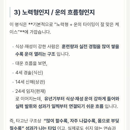
3) 노력형인지 / 운의 흐름형인지
이 명식은 **기본적으로 “노력형 + 운의 타이밍이 잘 맞은 케
이스”**에 가깝습니다.
식상·재성이 강한 사람은
훈련량과 실전 경험을 많이 쌓을
수록 운이 열리는 구조
입니다.
대운 흐름을 보면,
4세 경술(식신)
14세 신해(상관)
24세 임자(편재)
로 이어지는데,
유년기부터 식상·재성 운이 강하게 들어와
실력 발휘와 성과가 일찍부터 연결되기 쉬운 흐름
입니다.
즉, 타고난 구조상
“많이 할수록, 자주 나갈수록, 몸으로 부딪
칠수록” 성과가 나는 타입
이고, 실제로도 쉬지 않는 연습과