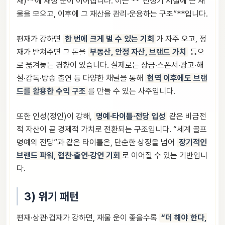
재)**에 재성 운이 이어집니다. 이는 **“전성기 시절에 큰 재
물을 모으고, 이후에 그 재산을 관리·운용하는 구조”**입니다.
편재가 강하면
한 번에 크게 벌 수 있는 기회
가 자주 오고, 정
재가 받쳐주면 그 돈을
부동산, 안정 자산, 브랜드 가치
등으
로 옮겨놓는 경향이 있습니다. 실제로는 상금·스폰서·광고·해
설·감독·방송 출연 등 다양한 채널을 통해
현역 이후에도 브랜
드를 활용한 수익 구조
를 만들 수 있는 사주입니다.
또한 인성(정인)이 강해,
명예·타이틀·전당 입성
같은 비금전
적 자산이 곧 경제적 가치로 전환되는 구조입니다. “세계 골프
명예의 전당”과 같은 타이틀은, 단순한 상징을 넘어
장기적인
브랜드 파워, 협찬·출연·강연 기회
로 이어질 수 있는 기반입니
다.
3) 위기 패턴
편재·상관·겁재가 강하면, 재물 운이 좋을수록
“더 해야 한다,