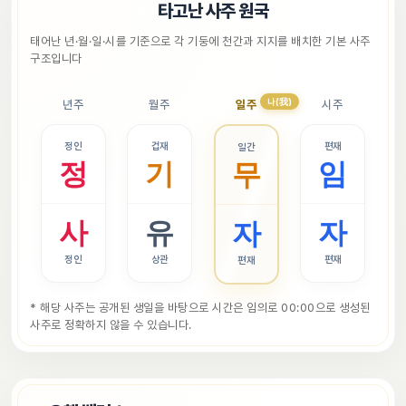
📜
타고난 사주 원국
태어난 년·월·일·시를 기준으로 각 기둥에 천간과 지지를 배치한 기본 사주 
구조입니다
나(我)
년주
월주
일주
시주
정인
겁재
편재
일간
정
기
임
무
사
유
자
자
정인
상관
편재
편재
* 해당 사주는 공개된 생일을 바탕으로 시간은 임의로 00:00으로 생성된 
사주로 정확하지 않을 수 있습니다.