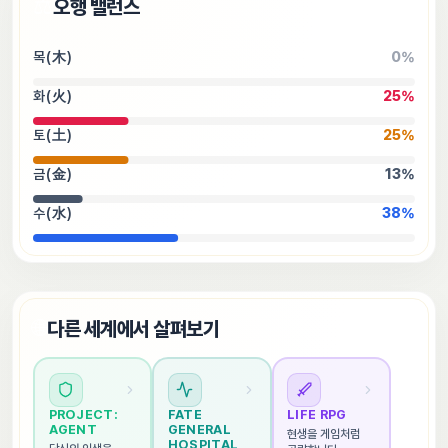
⚖️
오행 밸런스
목(木)
0
%
화(火)
25
%
토(土)
25
%
금(金)
13
%
수(水)
38
%
🌐
다른 세계에서 살펴보기
PROJECT: 
FATE 
LIFE RPG
AGENT
GENERAL 
현생을 게임처럼 
HOSPITAL