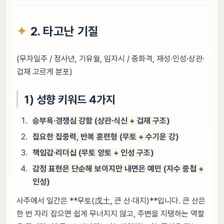
2. 타고난 기질
(무자일주 / 정사년, 기유월, 임자시 / 중화격, 재성·인성·상관·
겁재 고르게 분포)
1) 성향 키워드 4가지
승부욕·경쟁심 강함 (상관·식신 + 겁재 구조)
집요한 집중력, 반복 훈련형 (무토 + 수기운 강)
책임감·리더십 (무토 양토 + 인성 구조)
감정 표현은 단순해 보이지만 내면은 예민 (자수 중첩 +
인성)
사주에서 일간은 **무토(戊土, 큰 산·대지)**입니다. 큰 산은
한 번 자리 잡으면 쉽게 무너지지 않고, 주변을 지탱하는 역할