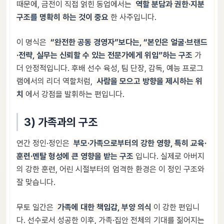
때문에, 금전이 직접 얽힌 동업에서는
역할 분담과 권한·지분
구조를 명확히 하는 것이 중요
한 사주입니다.
이 명식은
“완전한 공동 경영자”보다는, “본인은 얼굴·브랜드
·전략, 실무는 신뢰할 수 있는 전문가에게 위임”하는 구조
가
더 안정적입니다. 후배 선수 육성, 팀 단장, 감독, 예능 프로그
램에서의 리더 역할처럼,
사람을 모으고 방향을 제시하는 위
치
에서 강점을 발휘하는 편입니다.
3) 가족과의 구조
연간 정인·정인은
부모·가족으로부터의 강한 영향, 특히 교육·
훈련·멘탈 형성에 큰 영향을 받는 구조
입니다. 실제로 아버지
의 강한 훈련, 어린 시절부터의 엄격한 환경은 이 정인 구조와
잘 맞습니다.
무토 일간은
가족에 대한 책임감, 부양 의식
이 강한 편입니
다. 선수로서 성공한 이후, 가족·집안 전체의 기대를 짊어지는