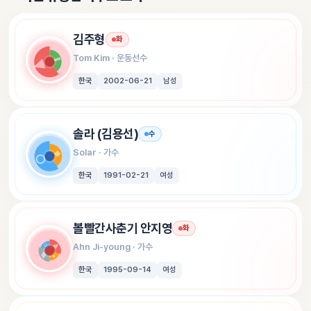
김주형
화
Tom Kim
 · 
운동선수
한국
2002-06-21
남성
솔라 (김용선)
수
Solar
 · 
가수
한국
1991-02-21
여성
볼빨간사춘기 안지영
화
Ahn Ji-young
 · 
가수
한국
1995-09-14
여성