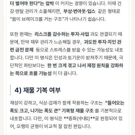
더 벌어야 한다”는 압박
이 커지는 경향이 있습니다. 이때 건
강·멘탈 관리가 소홀해지면,
부상·번아웃·입스
같은 형태로
“몸이 브레이크를 거는 구조”가 나타나기 쉽습니다.
또한 편재는
리스크를 감수하는 투자·사업
과도 연결되기 때
문에, 만약 재무 관리가 느슨해질 경우,
과도한 투자·지인 관
련 금전 문제
등으로 스트레스를 받을 수 있는 가능성도 내포
합니다. 다만 이 명식은 인성과 토기운이 받쳐주기 때문에, 극
단적인 파탄보다는
한 번 크게 겪고 나서 재정 원칙을 강화하
는 쪽으로 흐를 가능성
이 더 큽니다.
4) 재물 기복 여부
재성이 강하고, 식상·겁재가 함께 작용하는 구조는
“들어오는
폭도 크고, 나가는 폭도 큰” 기복형 재물 구조
를 기본적으로
내포합니다. 다만, 이 명식은 **중화(中和)**로 판정되어 있
어, 오행의 균형이 비교적 잘 잡힌 편입니다.