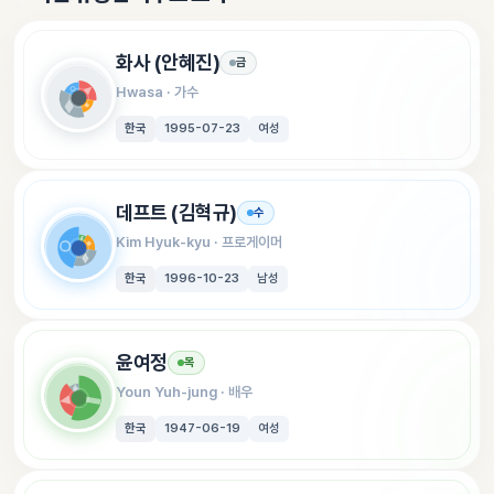
화사 (안혜진)
금
Hwasa
 · 
가수
한국
1995-07-23
여성
데프트 (김혁규)
수
Kim Hyuk-kyu
 · 
프로게이머
한국
1996-10-23
남성
윤여정
목
Youn Yuh-jung
 · 
배우
한국
1947-06-19
여성