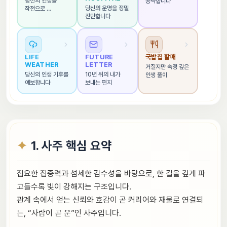
당신의 인생을 
공략합니다
당신의 운명을 정밀 
작전으로 
진단합니다
해석합니다
LIFE 
FUTURE 
국밥집 할매
WEATHER
LETTER
거칠지만 속정 깊은 
당신의 인생 기후를 
10년 뒤의 내가 
인생 풀이
예보합니다
보내는 편지
1. 사주 핵심 요약
집요한 집중력과 섬세한 감수성을 바탕으로, 한 길을 깊게 파
고들수록 빛이 강해지는 구조입니다.
관계 속에서 얻는 신뢰와 호감이 곧 커리어와 재물로 연결되
는, “사람이 곧 운”인 사주입니다.