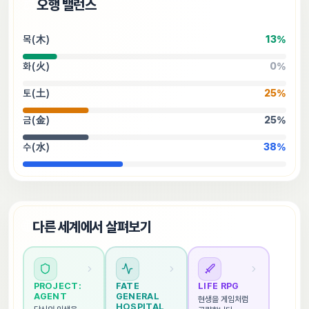
⚖️
오행 밸런스
목(木)
13
%
화(火)
0
%
토(土)
25
%
금(金)
25
%
수(水)
38
%
🌐
다른 세계에서 살펴보기
PROJECT: 
FATE 
LIFE RPG
AGENT
GENERAL 
현생을 게임처럼 
HOSPITAL