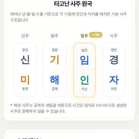
📜
타고난 사주 원국
태어난 년·월·일·시를 기준으로 각 기둥에 천간과 지지를 배치한 기본 사주 
구조입니다
나(我)
년주
월주
일주
시주
정인
정관
편인
일간
신
기
경
임
미
해
자
인
정관
겁재
비견
식신
* 해당 사주는 공개된 생일을 바탕으로 시간은 임의로 00:00으로 생성된 
사주로 정확하지 않을 수 있습니다.