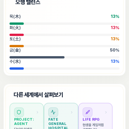
⚖️
오행 밸런스
목(木)
13
%
화(火)
13
%
토(土)
13
%
금(金)
50
%
수(水)
13
%
🌐
다른 세계에서 살펴보기
PROJECT: 
FATE 
LIFE RPG
AGENT
GENERAL 
현생을 게임처럼 
HOSPITAL