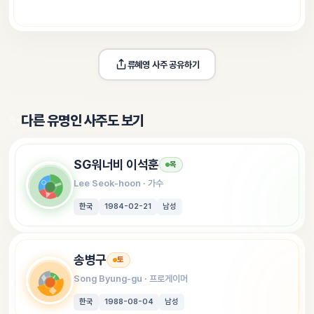
류혜영
 사주 공유하기
✨
다른 유명인 사주도 보기
SG워너비 이석훈
목
Lee Seok-hoon
 · 
가수
한국
1984-02-21
남성
송병구
토
Song Byung-gu
 · 
프로게이머
한국
1988-08-04
남성