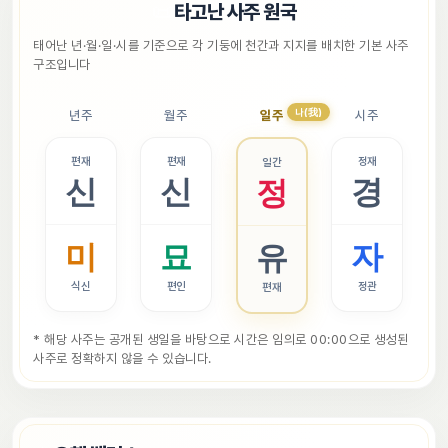
📜
타고난 사주 원국
태어난 년·월·일·시를 기준으로 각 기둥에 천간과 지지를 배치한 기본 사주 
구조입니다
나(我)
년주
월주
일주
시주
편재
편재
정재
일간
신
신
경
정
미
묘
자
유
식신
편인
정관
편재
* 해당 사주는 공개된 생일을 바탕으로 시간은 임의로 00:00으로 생성된 
사주로 정확하지 않을 수 있습니다.