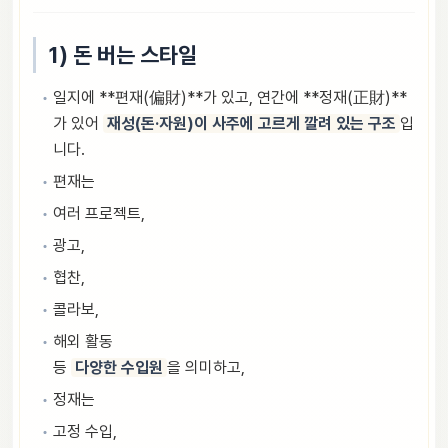
1) 돈 버는 스타일
일지에 **편재(偏財)**가 있고, 연간에 **정재(正財)**
가 있어
재성(돈·자원)이 사주에 고르게 깔려 있는 구조
입
니다.
편재는
여러 프로젝트,
광고,
협찬,
콜라보,
해외 활동
등
다양한 수입원
을 의미하고,
정재는
고정 수입,