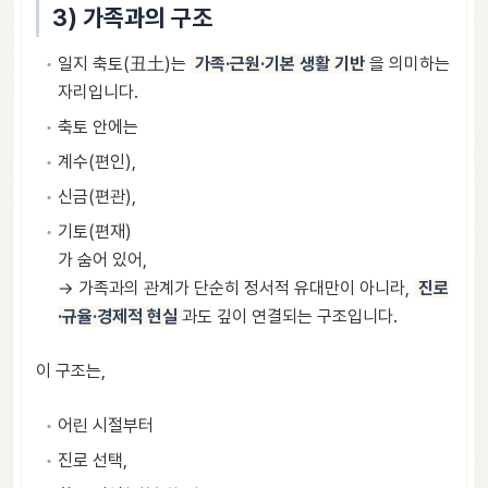
3) 가족과의 구조
일지 축토(丑土)는
가족·근원·기본 생활 기반
을 의미하는
자리입니다.
축토 안에는
계수(편인),
신금(편관),
기토(편재)
가 숨어 있어,
→ 가족과의 관계가 단순히 정서적 유대만이 아니라,
진로
·규율·경제적 현실
과도 깊이 연결되는 구조입니다.
이 구조는,
어린 시절부터
진로 선택,