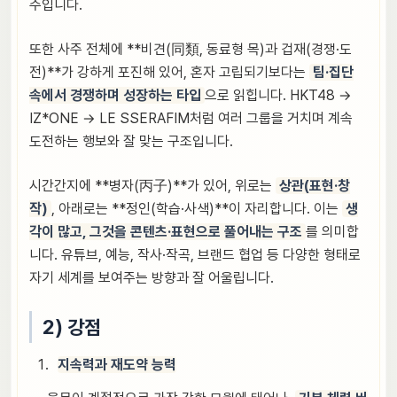
주입니다.
또한 사주 전체에 **비견(同類, 동료형 목)과 겁재(경쟁·도
전)**가 강하게 포진해 있어, 혼자 고립되기보다는
팀·집단
속에서 경쟁하며 성장하는 타입
으로 읽힙니다. HKT48 →
IZ*ONE → LE SSERAFIM처럼 여러 그룹을 거치며 계속
도전하는 행보와 잘 맞는 구조입니다.
시간간지에 **병자(丙子)**가 있어, 위로는
상관(표현·창
작)
, 아래로는 **정인(학습·사색)**이 자리합니다. 이는
생
각이 많고, 그것을 콘텐츠·표현으로 풀어내는 구조
를 의미합
니다. 유튜브, 예능, 작사·작곡, 브랜드 협업 등 다양한 형태로
자기 세계를 보여주는 방향과 잘 어울립니다.
2) 강점
지속력과 재도약 능력