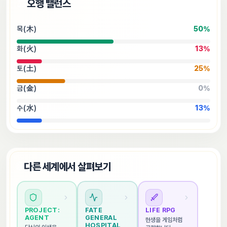
⚖️
오행 밸런스
목(木)
50
%
화(火)
13
%
토(土)
25
%
금(金)
0
%
수(水)
13
%
🌐
다른 세계에서 살펴보기
PROJECT: 
FATE 
LIFE RPG
AGENT
GENERAL 
현생을 게임처럼 
HOSPITAL