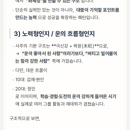
에서
“화제성”을 만들 수 있는 구조
입니다.
단순히 실력만 있는 것이 아니라,
대중이 기억할 포인트를
만드는 능력
으로 성공을 확장하는 패턴입니다.
3) 노력형인지 / 운의 흐름형인지
사주의 기본 구조는 **극신강 + 목왕(木旺)**으로,
→
“운이 좋아서 된 사람”이라기보다, “버티고 밀어붙이
는 힘이 강한 사람”
쪽에 가깝습니다.
다만, 대운 흐름이
10대: 겁재·편인
20대: 정인
로 이어지며,
학습·경험·도전의 운이 강하게 들어온 시기
에 실제로 여러 그룹 활동과 재데뷔가 겹쳤습니다.
구조적으로 보면,