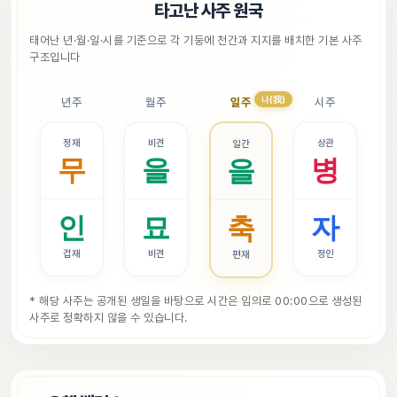
📜
타고난 사주 원국
태어난 년·월·일·시를 기준으로 각 기둥에 천간과 지지를 배치한 기본 사주 
구조입니다
나(我)
년주
월주
일주
시주
정재
비견
상관
일간
무
을
병
을
인
묘
자
축
겁재
비견
정인
편재
* 해당 사주는 공개된 생일을 바탕으로 시간은 임의로 00:00으로 생성된 
사주로 정확하지 않을 수 있습니다.