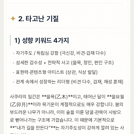
2. 타고난 기질
1) 성향 키워드 4가지
자기주도 / 독립심 강함 (극신강, 비견·겁재 다수)
섬세한 감수성 + 전략적 사고 (을목, 정인, 편인 구조)
표현력·콘텐츠형 아티스트 (상관, 식상 발달)
관계 속에서 성장하는 리더형 (비견 다수, 겁재, 재성 혼재)
사쿠라의 일간은 **을목(乙木)**이고, 태어난 달이 **을묘월
(乙卯月)**이라 목기운이 계절적으로도 매우 강합니다. 봄의
부드러운 나무가 아니라, 이미 숲을 이룬 덩굴·관목이 사방으
로 뻗어나가는 구조에 가깝습니다. 이 때문에 기본적으로
**“내가 길을 만든다”**는 자기주도성이 강하게 깔려 있는 사