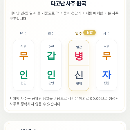
📜
타고난 사주 원국
태어난 년·월·일·시를 기준으로 각 기둥에 천간과 지지를 배치한 기본 사주 
구조입니다
나(我)
년주
월주
일주
시주
식신
편인
식신
일간
무
갑
무
병
인
인
자
신
편인
편인
편관
편재
* 해당 사주는 공개된 생일을 바탕으로 시간은 임의로 00:00으로 생성된 
사주로 정확하지 않을 수 있습니다.