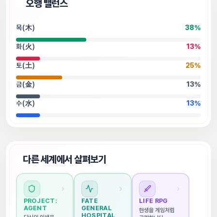
⚖️
오행 밸런스
목(木)
38
%
화(火)
13
%
토(土)
25
%
금(金)
13
%
수(水)
13
%
🌐
다른 세계에서 살펴보기
PROJECT: 
FATE 
LIFE RPG
AGENT
GENERAL 
현생을 게임처럼 
HOSPITAL