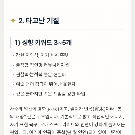
2. 타고난 기질
1) 성향 키워드 3~5개
강한 자의식, 자기 세계 뚜렷
솔직함·직설형 커뮤니케이션
관찰력·분석력 좋은 현실파
예술·언어 감각이 뛰어난 표현자
겉은 쿨하지만 속은 책임감 강한 타입
사주의 일간이 병화(丙火)이고, 월지가 인목(寅木)이라 “봄
의 태양” 같은 구조입니다. 기본적으로 밝고 직선적인 에너지,
자기 표현 욕구, 무대·스포트라이트와 인연이 강하게 들어오는
편입니다. 여기에 인목이 중첩(년·월 인인)되어 있어, 생각이