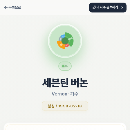
목록으로
내 사주 분석하기
목
세븐틴 버논
Vernon
 · 
가수
남성 / 1998-02-18