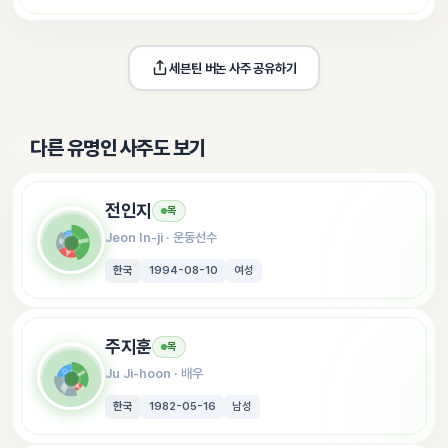
세븐틴 버논
 사주 공유하기
✨
다른 유명인 사주도 보기
전인지
목
Jeon In-ji
 · 
운동선수
한국
1994-08-10
여성
주지훈
목
Ju Ji-hoon
 · 
배우
한국
1982-05-16
남성