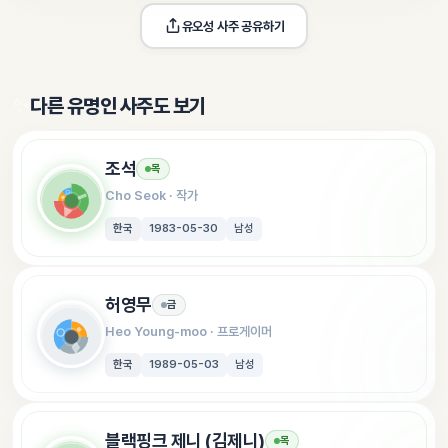
유오성
 사주 공유하기
✨
다른 유명인 사주도 보기
조석
목
Cho Seok
 · 
작가
한국
1983-05-30
남성
허영무
금
Heo Young-moo
 · 
프로게이머
한국
1989-05-03
남성
블랙핑크 제니 (김제니)
목