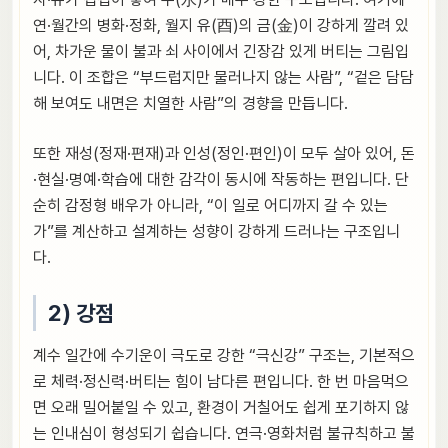
연·월간의 병화·정화, 월지 유(酉)의 금(金)이 강하게 깔려 있
어, 차가운 물이 불과 쇠 사이에서 긴장감 있게 버티는 그림입
니다. 이 조합은 “부드럽지만 물러나지 않는 사람”, “겉은 담담
해 보여도 내면은 치열한 사람”의 경향을 만듭니다.
또한 재성(정재·편재)과 인성(정인·편인)이 모두 살아 있어, 돈
·현실·명예·학습에 대한 감각이 동시에 작동하는 편입니다. 단
순히 감정형 배우가 아니라, “이 일로 어디까지 갈 수 있는
가”를 계산하고 설계하는 성향이 강하게 드러나는 구조입니
다.
2) 강점
계수 일간에 수기운이 극도로 강한 “극신강” 구조는, 기본적으
로 체력·정신력·버티는 힘이 남다른 편입니다. 한 번 마음먹으
면 오래 밀어붙일 수 있고, 환경이 거칠어도 쉽게 포기하지 않
는 인내심이 형성되기 쉽습니다. 연극·영화처럼 불규칙하고 불