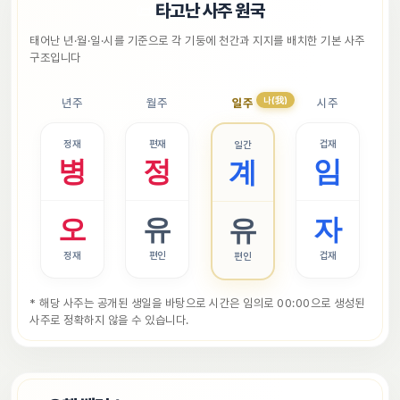
📜
타고난 사주 원국
태어난 년·월·일·시를 기준으로 각 기둥에 천간과 지지를 배치한 기본 사주 
구조입니다
나(我)
년주
월주
일주
시주
정재
편재
겁재
일간
병
정
임
계
오
유
자
유
정재
편인
겁재
편인
* 해당 사주는 공개된 생일을 바탕으로 시간은 임의로 00:00으로 생성된 
사주로 정확하지 않을 수 있습니다.