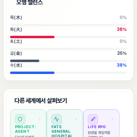
⚖️
오행 밸런스
목(木)
0
%
화(火)
38
%
토(土)
0
%
금(金)
25
%
수(水)
38
%
🌐
다른 세계에서 살펴보기
PROJECT: 
FATE 
LIFE RPG
AGENT
GENERAL 
현생을 게임처럼 
HOSPITAL