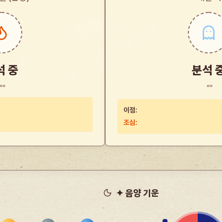
석 중
분석 
""
""
이점:
조심:
✦ 음양 기운