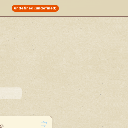
undefined (undefined)
기운