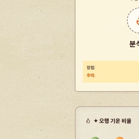
분
장점:
주의:
✦ 오행 기운 비율