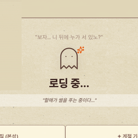
"보자... 니 뒤에 누가 서 있노?"
나?"
로딩 중...
"할매가 썰을 푸는 중이다..."
질 (본성)
✦ 계절 