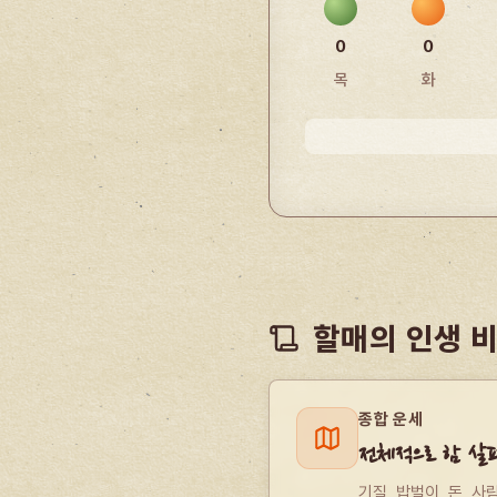
0
0
목
화
할매의 인생 
종합 운세
전체적으로 함 살
기질, 밥벌이, 돈, 사