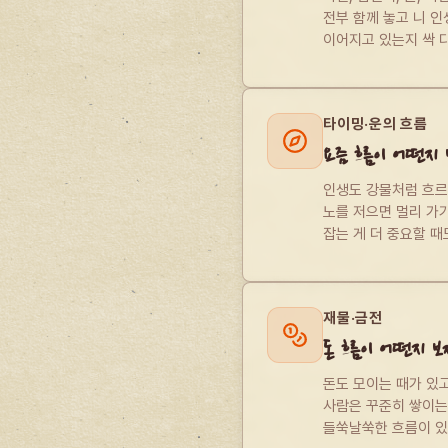
전부 함께 놓고 니 인
이어지고 있는지 싹 
타이밍·운의 흐름
요즘 흐름이 어떤지 
인생도 강물처럼 흐르는
노를 저으면 멀리 가기
잡는 게 더 중요할 때
재물·금전
돈 흐름이 어떤지 보
돈도 모이는 때가 있고
사람은 꾸준히 쌓이는 
들쑥날쑥한 흐름이 있