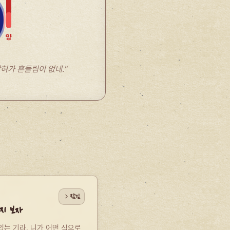
양
잡혀가 흔들림이 없네."
잠김
지 보자
는 기라. 니가 어떤 식으로 