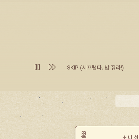
국밥집 할매
"Guest, 어서 온나! 여기 국밥 묵으러 왔
SKIP (시끄럽다. 밥 줘라!)
니 뒤에 Unknown Spirit 신령님이 딱 지키고 섰네.
✦ 니 성