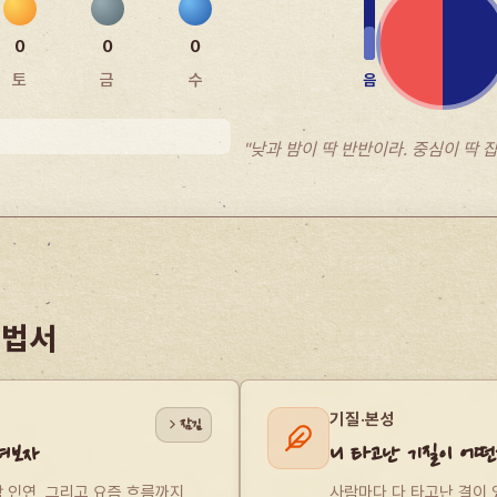
0
0
0
토
금
수
음
"낮과 밤이 딱 반반이라. 중심이 딱 
비법서
기질·본성
잠김
펴보자
니 타고난 기질이 어떤
람 인연, 그리고 요즘 흐름까지 
사람마다 다 타고난 결이 있