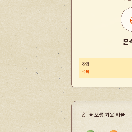
분
장점:
주의:
✦ 오행 기운 비율