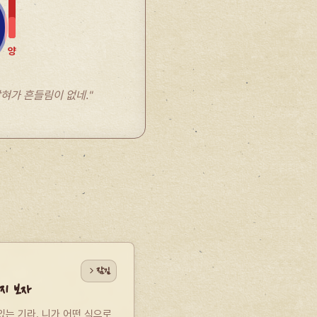
양
잡혀가 흔들림이 없네."
잠김
지 보자
는 기라. 니가 어떤 식으로 