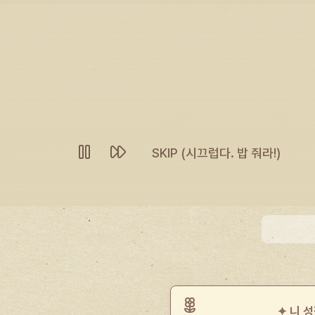
국밥집 할매
"Guest, 어서 온나! 여기 국밥 묵으러 왔
SKIP (시끄럽다. 밥 줘라!)
니 뒤에 Unknown Spirit 신령님이 딱 지키고 섰네.
✦ 니 성