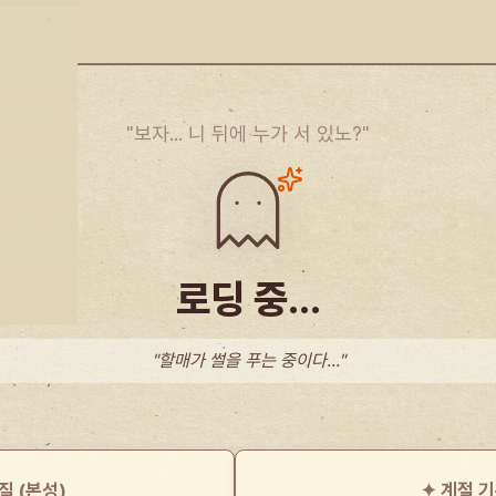
"보자... 니 뒤에 누가 서 있노?"
나?"
로딩 중...
"할매가 썰을 푸는 중이다..."
질 (본성)
✦ 계절 