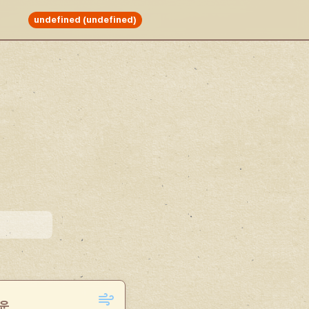
undefined (undefined)
기운