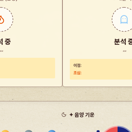
석 중
분석 
""
""
이점:
조심:
✦ 음양 기운