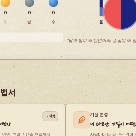
0
0
0
토
금
수
음
"낮과 밤이 딱 반반이라. 중심이 딱 
비법서
기질·본성
잠김
펴보자
니 타고난 기질이 어떤
람 인연, 그리고 요즘 흐름까지 
사람마다 다 타고난 결이 있