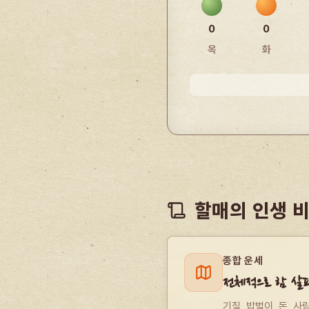
0
0
목
화
할매의 인생 
종합 운세
전체적으로 함 살
기질, 밥벌이, 돈, 사