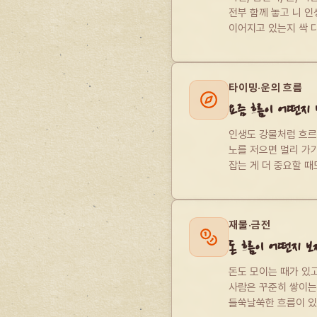
전부 함께 놓고 니 인
이어지고 있는지 싹 
타이밍·운의 흐름
요즘 흐름이 어떤지 
인생도 강물처럼 흐르는
노를 저으면 멀리 가기
잡는 게 더 중요할 때
재물·금전
돈 흐름이 어떤지 보
돈도 모이는 때가 있고
사람은 꾸준히 쌓이는 
들쑥날쑥한 흐름이 있