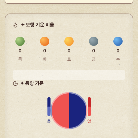
✦ 오행 기운 비율
0
0
0
0
0
목
화
토
금
수
✦ 음양 기운
음
양