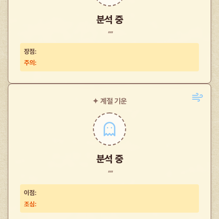
분석 중
""
장점:
주의:
✦ 계절 기운
분석 중
""
이점:
조심: