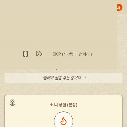
국밥집 할매
undefined (undefined)
"보자... 니 뒤에 누가 서 있노?"
"Guest, 어서 온나! 여기 국밥 묵으러 왔나?"
니 뒤에 Unknown Spirit 신령님이 딱 지키고 섰네.
SKIP (시끄럽다. 밥 줘라!)
로딩 중...
"할매가 썰을 푸는 중이다..."
✦ 니 성질 (본성)