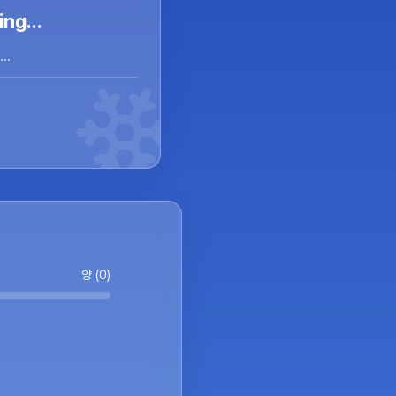
ng...
..
양 (0)