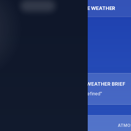
LIFE WEATHER
WEATHER BRIEF
"undefined"
ATMO