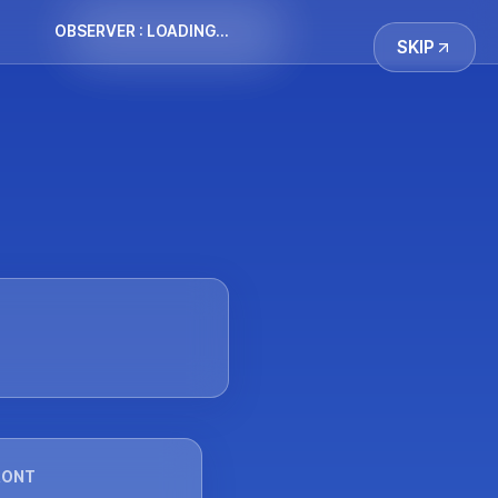
OBSERVER : 
LOADING...
SKIP
RONT