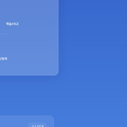
학습/사고
/창작
LOCK