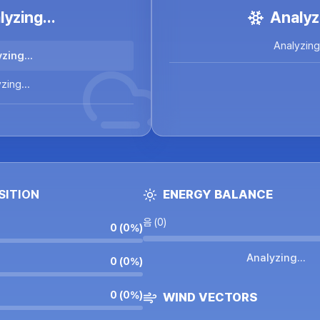
yzing...
Analyzi
Analyzing.
zing...
zing...
SITION
ENERGY BALANCE
음 (0)
0
 (
0
%)
Analyzing...
0
 (
0
%)
0
 (
0
%)
WIND VECTORS