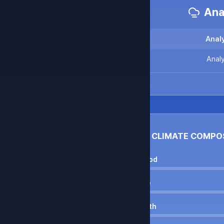
Anal
Analy
Analy
CLIMATE COMPO
Wood
Fire
Earth