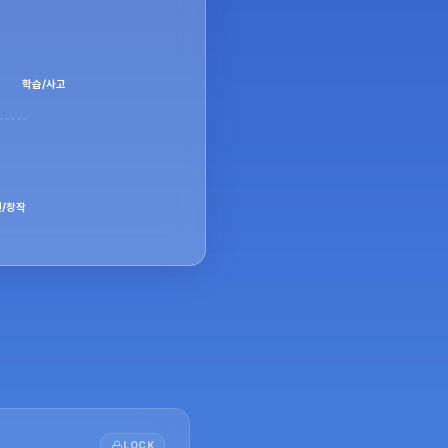
학습/사고
/창작
LOCK