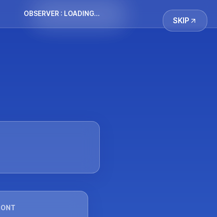
OBSERVER : 
LOADING...
SKIP
RONT