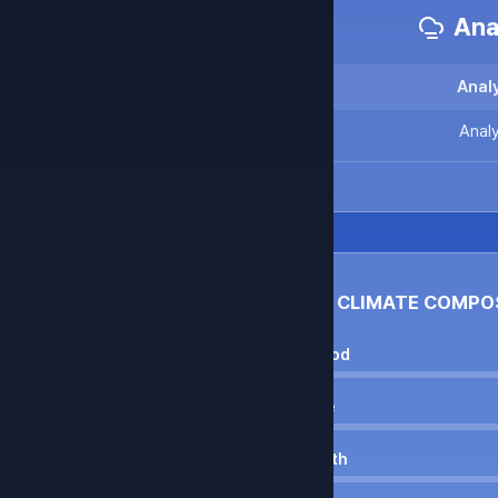
Anal
Analy
Analy
CLIMATE COMPO
Wood
Fire
Earth