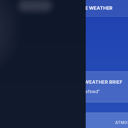
LIFE WEATHER
WEATHER BRIEF
"undefined"
ATMO