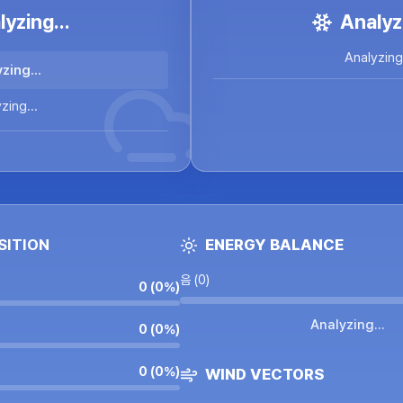
yzing...
Analyzi
Analyzing.
zing...
zing...
SITION
ENERGY BALANCE
음 (0)
0
 (
0
%)
Analyzing...
0
 (
0
%)
0
 (
0
%)
WIND VECTORS