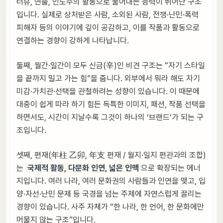
터뷰, 연출, 인도주의 활동으로 풀어내는 능력이 뛰어난 구조
입니다. 실제로 상처받은 사람, 소외된 사람, 전쟁·난민·폭력
피해자 등의 이야기에 깊이 공감하고, 이를 작품과 활동으로
연결하는 경향이 강하게 나타납니다.
둘째, 월간·일간이 모두 신금(辛)인 비견 구조는 “자기 스타일
을 끝까지 밀고 가는 힘”을 줍니다. 외부에서 뭐라 해도 자기
미감·가치관·선택을 관철하려는 성향이 있습니다. 이 때문에
대중이 쉽게 따라 하기 힘든 독특한 이미지, 패션, 작품 선택을
하면서도, 시간이 지날수록 그것이 하나의 ‘브랜드’가 되는 구
조입니다.
셋째, 편재(年柱 乙卯, 年支 편재 / 월지·일지 편관과의 조합)
는
국제적 활동, 다문화 인연, 넓은 인맥
으로 확장되는 에너
지입니다. 여러 나라, 여러 문화권의 사람들과 인연을 맺고, 입
양·자선·난민 문제 등 국경을 넘는 주제에 자연스럽게 끌리는
경향이 있습니다. 사주 자체가 “한 나라, 한 언어, 한 문화에만
머물지 않는 구조”입니다.