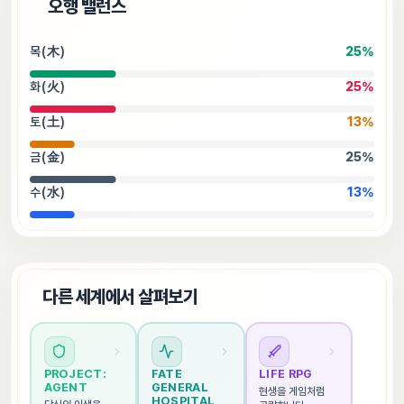
⚖️
오행 밸런스
목(木)
25
%
화(火)
25
%
토(土)
13
%
금(金)
25
%
수(水)
13
%
🌐
다른 세계에서 살펴보기
PROJECT: 
FATE 
LIFE RPG
AGENT
GENERAL 
현생을 게임처럼 
HOSPITAL