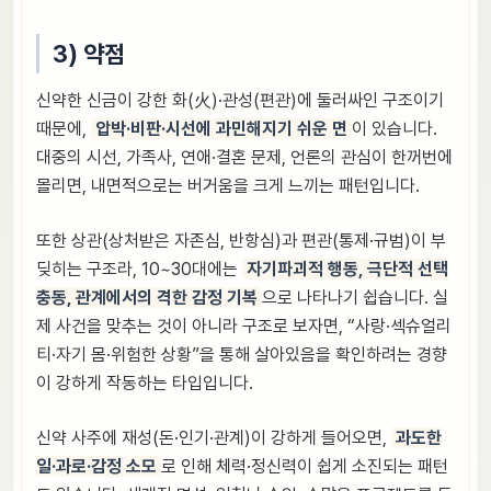
3) 약점
신약한 신금이 강한 화(火)·관성(편관)에 둘러싸인 구조이기
때문에,
압박·비판·시선에 과민해지기 쉬운 면
이 있습니다.
대중의 시선, 가족사, 연애·결혼 문제, 언론의 관심이 한꺼번에
몰리면, 내면적으로는 버거움을 크게 느끼는 패턴입니다.
또한 상관(상처받은 자존심, 반항심)과 편관(통제·규범)이 부
딪히는 구조라, 10~30대에는
자기파괴적 행동, 극단적 선택
충동, 관계에서의 격한 감정 기복
으로 나타나기 쉽습니다. 실
제 사건을 맞추는 것이 아니라 구조로 보자면, “사랑·섹슈얼리
티·자기 몸·위험한 상황”을 통해 살아있음을 확인하려는 경향
이 강하게 작동하는 타입입니다.
신약 사주에 재성(돈·인기·관계)이 강하게 들어오면,
과도한
일·과로·감정 소모
로 인해 체력·정신력이 쉽게 소진되는 패턴