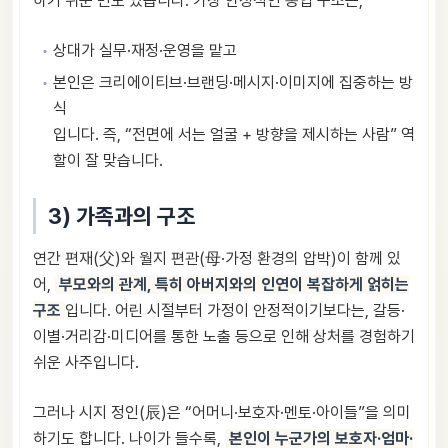
하기 쉬운 면도 있습니다. 가장 안정적인 동업 구조는,
상대가 실무·재정·운영을 맡고
본인은 크리에이티브·브랜딩·메시지·이미지에 집중하는 방
식
입니다. 즉, “전면에 서는 얼굴 + 방향을 제시하는 사람” 역
할이 잘 맞습니다.
3) 가족과의 구조
연간 편재(父)와 월지 편관(母·가정 환경의 압박)이 함께 있
어,
부모와의 관계, 특히 아버지와의 인연이 복잡하게 얽히는
구조
입니다. 어린 시절부터 가정이 안정적이기보다는, 갈등·
이별·거리감·미디어를 통한 노출 등으로 인해 상처를 경험하기
쉬운 사주입니다.
그러나 시지 정인(辰)은 “어머니·보호자·멘토·아이들”을 의미
하기도 합니다. 나이가 들수록,
본인이 누군가의 보호자·엄마·