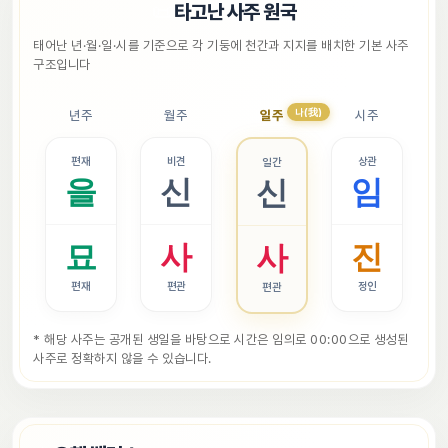
📜
타고난 사주 원국
태어난 년·월·일·시를 기준으로 각 기둥에 천간과 지지를 배치한 기본 사주 
구조입니다
나(我)
년주
월주
일주
시주
편재
비견
상관
일간
을
신
임
신
묘
사
진
사
편재
편관
정인
편관
* 해당 사주는 공개된 생일을 바탕으로 시간은 임의로 00:00으로 생성된 
사주로 정확하지 않을 수 있습니다.