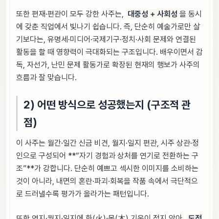
또한 편재·편관이 모두 강한 사주는,
대중성 + 사회성
을 동시
에 갖춘 직업에서 빛나기 쉽습니다. 즉, 단순히 예술가로만 살
기보다는, 유명세·미디어·국제기구·정치·사회 문제와 연결된
활동을 할 때 영향력이 극대화되는 구조입니다. 배우이면서 감
독, 자선가, 난민 문제 활동가로 확장된 현재의 행보가 사주의
흐름과 잘 맞습니다.
2) 어떤 방식으로 성공했는지 (구조적 관
점)
이 사주는 월간·일간 신금 비견, 월지·일지 편관, 시주 상관·정
인으로 구성되어 **“자기 경험과 상처를 연기로 전환하는 구
조”**가 강합니다. 단순히 예쁘고 섹시한 이미지를 소비하는
것이 아니라, 내면의 혼란·파괴·회복을 작품 속에서 극단적으
로 드러낼수록 평가가 올라가는 패턴입니다.
또한 연지·월지·일지에 화(火)·목(木) 기운이 적지 않아,
도전