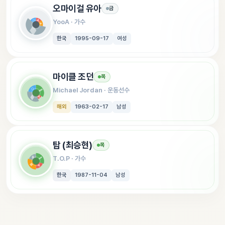
오마이걸 유아
금
YooA
 · 
가수
한국
1995-09-17
여성
마이클 조던
목
Michael Jordan
 · 
운동선수
해외
1963-02-17
남성
탑 (최승현)
목
T.O.P
 · 
가수
한국
1987-11-04
남성