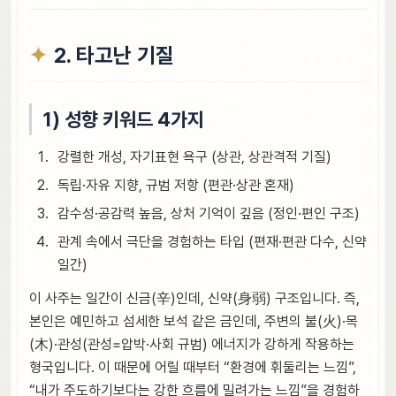
2. 타고난 기질
1) 성향 키워드 4가지
강렬한 개성, 자기표현 욕구 (상관, 상관격적 기질)
독립·자유 지향, 규범 저항 (편관·상관 혼재)
감수성·공감력 높음, 상처 기억이 깊음 (정인·편인 구조)
관계 속에서 극단을 경험하는 타입 (편재·편관 다수, 신약
일간)
이 사주는 일간이 신금(辛)인데, 신약(身弱) 구조입니다. 즉,
본인은 예민하고 섬세한 보석 같은 금인데, 주변의 불(火)·목
(木)·관성(관성=압박·사회 규범) 에너지가 강하게 작용하는
형국입니다. 이 때문에 어릴 때부터 “환경에 휘둘리는 느낌”,
“내가 주도하기보다는 강한 흐름에 밀려가는 느낌”을 경험하