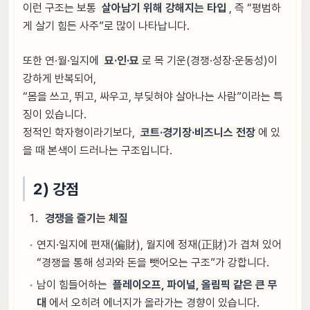
이런 구조는 보통
살아남기 위해 강해지는 타입
, 즉 “평범하
게 살기 힘든 사주”로 많이 나타납니다.
또한 연·월·일지에
묘·인·묘
로 목 기운(경쟁·성장·운동성)이
강하게 반복되어,
“몸을 쓰고, 뛰고, 싸우고, 부딪혀야 살아나는 사람”이라는 특
징이 있습니다.
정적인 학자형이라기보다,
코트·경기장·비즈니스 전장
에 있
을 때 본색이 드러나는 구조입니다.
2) 강점
경쟁을 즐기는 체질
연지·일지에 편재(偏財), 월지에 정재(正財)가 겹쳐 있어
“경쟁을 통해 성과와 돈을 뺏어오는 구조”가 강합니다.
남이 힘들어하는
플레이오프, 파이널, 올림픽 같은 큰 무
대
에서 오히려 에너지가 올라가는 경향이 있습니다.