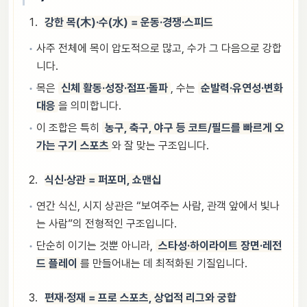
강한 목(木)·수(水) = 운동·경쟁·스피드
사주 전체에 목이 압도적으로 많고, 수가 그 다음으로 강합
니다.
목은
신체 활동·성장·점프·돌파
, 수는
순발력·유연성·변화
대응
을 의미합니다.
이 조합은 특히
농구, 축구, 야구 등 코트/필드를 빠르게 오
가는 구기 스포츠
와 잘 맞는 구조입니다.
식신·상관 = 퍼포머, 쇼맨십
연간 식신, 시지 상관은 “보여주는 사람, 관객 앞에서 빛나
는 사람”의 전형적인 구조입니다.
단순히 이기는 것뿐 아니라,
스타성·하이라이트 장면·레전
드 플레이
를 만들어내는 데 최적화된 기질입니다.
편재·정재 = 프로 스포츠, 상업적 리그와 궁합