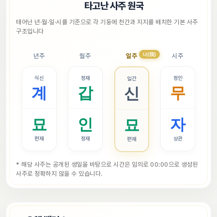
📜
타고난 사주 원국
태어난 년·월·일·시를 기준으로 각 기둥에 천간과 지지를 배치한 기본 사주 
구조입니다
나(我)
년주
월주
일주
시주
식신
정재
정인
일간
계
갑
무
신
묘
인
자
묘
편재
정재
상관
편재
* 해당 사주는 공개된 생일을 바탕으로 시간은 임의로 00:00으로 생성된 
사주로 정확하지 않을 수 있습니다.