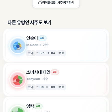
마이클 조던
 사주 공유하기
✨
다른 유명인 사주도 보기
인순이
수
In Soon-i
 · 
가수
한국
1957-04-04
여성
소녀시대 태연
화
Taeyeon
 · 
가수
한국
1989-03-09
여성
영탁
목