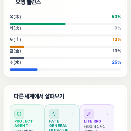
⚖️
오행 밸런스
목(木)
50
%
화(火)
0
%
토(土)
13
%
금(金)
13
%
수(水)
25
%
🌐
다른 세계에서 살펴보기
PROJECT: 
FATE 
LIFE RPG
AGENT
GENERAL 
현생을 게임처럼 
HOSPITAL