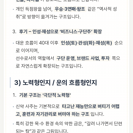
개인 득점왕을 넘어,
우승·3연패·왕조
같은 “역사적 성
취”로 방향이 옮겨가는 구조입니다.
후기 – 인성·재성으로 ‘비즈니스·구단주’ 확장
대운 흐름이 40대 이후
인성(토)·관성(화)·재성(목)
순으
로 이어지며,
선수로서의 역할에서
구단 운영, 브랜드 사업, 투자
쪽으
로 자연스럽게 확장되는 구조입니다.
3) 노력형인지 / 운의 흐름형인지
기본 구조는 ‘극단적 노력형’
신약 사주는 기본적으로
타고난 재능만으로 버티기 어렵
고, 훈련과 자기관리로 버텨야 하는 구조
입니다.
특히 강한 목·수 환경 속의 약한 금은, “갈려 나가면서 단련
되는 칼”과 같은 그림입니다.