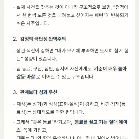
실제 사건을 맞추는 것이 아니라 구조적으로 보면, “정점에
서 한 번씩 모든 것을 내려놓고 싶어지는 패턴”이 반복되기
쉬운 사주입니다.
감정의 극단성·완벽주의
상관·식신이 강하면 “내가 보기에 부족하면 도저히 참기 힘
든” 성향이 있습니다.
팀 동료, 구단, 심판, 심지어 자신에게도
기준이 매우 높아
갈등·마찰
로 이어질 수 있는 구조입니다.
관계보다 성과 우선
재성(돈·성과)과 식상(표현·실적)이 강하고, 비견·겁재(동
료성)는 상대적으로 약한 편입니다.
그래서 “좋은 동료”라기보다,
동료를 끌고 가는 절대 에이
스
쪽에 가깝고,
때로는 “나와 함께 우승하느냐, 아니면 내 길에서 벗어나느