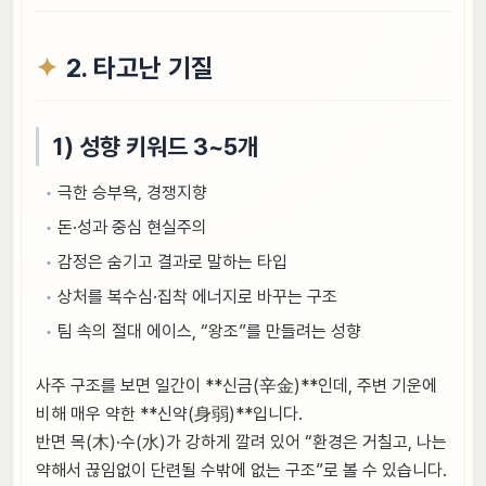
2. 타고난 기질
1) 성향 키워드 3~5개
극한 승부욕, 경쟁지향
돈·성과 중심 현실주의
감정은 숨기고 결과로 말하는 타입
상처를 복수심·집착 에너지로 바꾸는 구조
팀 속의 절대 에이스, “왕조”를 만들려는 성향
사주 구조를 보면 일간이 **신금(辛金)**인데, 주변 기운에
비해 매우 약한 **신약(身弱)**입니다.
반면 목(木)·수(水)가 강하게 깔려 있어 “환경은 거칠고, 나는
약해서 끊임없이 단련될 수밖에 없는 구조”로 볼 수 있습니다.