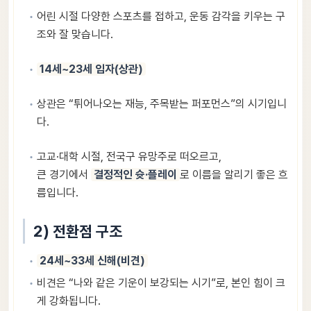
어린 시절 다양한 스포츠를 접하고, 운동 감각을 키우는 구
조와 잘 맞습니다.
14세~23세 임자(상관)
상관은 “튀어나오는 재능, 주목받는 퍼포먼스”의 시기입니
다.
고교·대학 시절, 전국구 유망주로 떠오르고,
큰 경기에서
결정적인 슛·플레이
로 이름을 알리기 좋은 흐
름입니다.
2) 전환점 구조
24세~33세 신해(비견)
비견은 “나와 같은 기운이 보강되는 시기”로, 본인 힘이 크
게 강화됩니다.