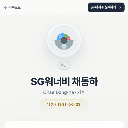
목록으로
내 사주 분석하기
금
SG워너비 채동하
Chae Dong-ha
 · 
가수
남성 / 1981-06-23