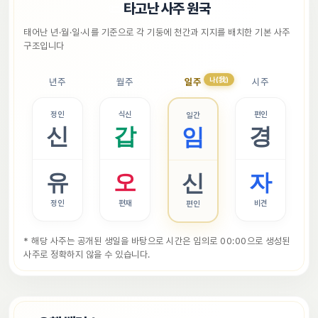
📜
타고난 사주 원국
태어난 년·월·일·시를 기준으로 각 기둥에 천간과 지지를 배치한 기본 사주 
구조입니다
나(我)
년주
월주
일주
시주
정인
식신
편인
일간
신
갑
경
임
유
오
자
신
정인
편재
비견
편인
* 해당 사주는 공개된 생일을 바탕으로 시간은 임의로 00:00으로 생성된 
사주로 정확하지 않을 수 있습니다.