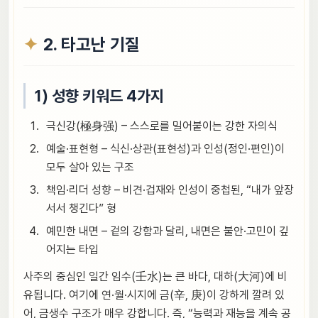
2. 타고난 기질
1) 성향 키워드 4가지
극신강(極身强) – 스스로를 밀어붙이는 강한 자의식
예술·표현형 – 식신·상관(표현성)과 인성(정인·편인)이
모두 살아 있는 구조
책임·리더 성향 – 비견·겁재와 인성이 중첩된, “내가 앞장
서서 챙긴다” 형
예민한 내면 – 겉의 강함과 달리, 내면은 불안·고민이 깊
어지는 타입
사주의 중심인 일간 임수(壬水)는 큰 바다, 대하(大河)에 비
유됩니다. 여기에 연·월·시지에 금(辛, 庚)이 강하게 깔려 있
어, 금생수 구조가 매우 강합니다. 즉, “능력과 재능을 계속 공