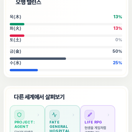
⚖️
오행 밸런스
목(木)
13
%
화(火)
13
%
토(土)
0
%
금(金)
50
%
수(水)
25
%
🌐
다른 세계에서 살펴보기
PROJECT: 
FATE 
LIFE RPG
AGENT
GENERAL 
현생을 게임처럼 
HOSPITAL