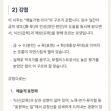
2) 강점
이 사주는 “예술가형 리더”의 구조가 강합니다. 임수 일간이
금의 생조(庚·辛)와 인성(정인·편인)의 도움을 동시에 받으면
서, 식신(갑목)과 재성(오화)을 향해 흐르는 모양입니다.
금 → 수(본인) → 목(표현) → 화(대중성·무대)로 이어지
는 흐름이 자연스럽게 열려 있습니다.
실제로 작곡가를 꿈꾸고, 보컬리스트로서도 높은 평가를
받았던 점이 이 구조와 잘 맞습니다.
강점으로는:
예술적 표현력
식신(갑목)과 상관 성향이 살아 있어, 노래·연기·뮤지컬 등
“표현하는 일”에서 감정선을 섬세하게 드러내는 경향이 있