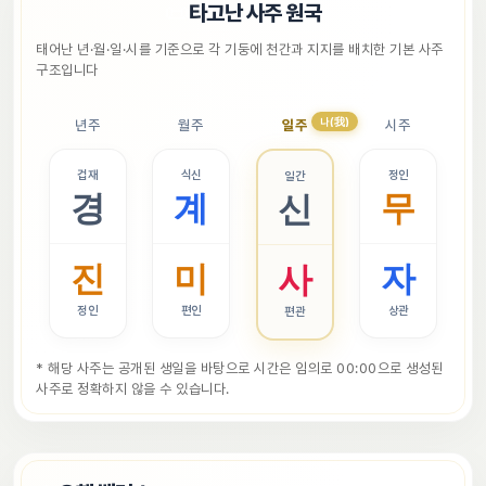
📜
타고난 사주 원국
태어난 년·월·일·시를 기준으로 각 기둥에 천간과 지지를 배치한 기본 사주 
구조입니다
나(我)
년주
월주
일주
시주
겁재
식신
정인
일간
경
계
무
신
진
미
자
사
정인
편인
상관
편관
* 해당 사주는 공개된 생일을 바탕으로 시간은 임의로 00:00으로 생성된 
사주로 정확하지 않을 수 있습니다.