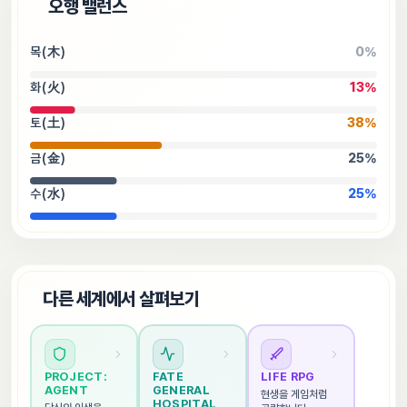
⚖️
오행 밸런스
목(木)
0
%
화(火)
13
%
토(土)
38
%
금(金)
25
%
수(水)
25
%
🌐
다른 세계에서 살펴보기
PROJECT: 
FATE 
LIFE RPG
AGENT
GENERAL 
현생을 게임처럼 
HOSPITAL