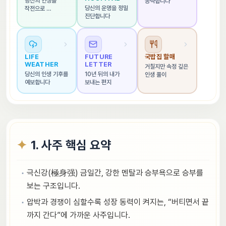
당신의 인생을 
공략합니다
당신의 운명을 정밀 
작전으로 
진단합니다
해석합니다
LIFE 
FUTURE 
국밥집 할매
WEATHER
LETTER
거칠지만 속정 깊은 
당신의 인생 기후를 
10년 뒤의 내가 
인생 풀이
예보합니다
보내는 편지
1. 사주 핵심 요약
극신강(極身强) 금일간, 강한 멘탈과 승부욕으로 승부를
보는 구조입니다.
압박과 경쟁이 심할수록 성장 동력이 켜지는, “버티면서 끝
까지 간다”에 가까운 사주입니다.