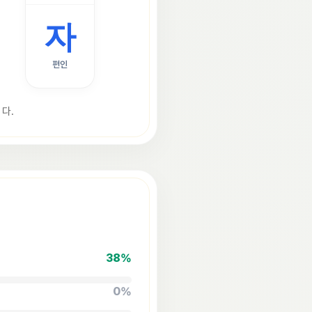
자
편인
다.
38
%
0
%