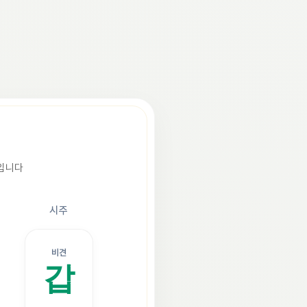
조입니다
시주
비견
갑