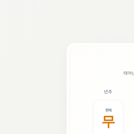
태어난
년주
편재
무