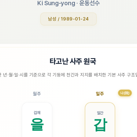
Ki Sung-yong
 · 
운동선수
남성 / 1989-01-24
📜
타고난 사주 원국
 년·월·일·시를 기준으로 각 기둥에 천간과 지지를 배치한 기본 사주 구
나(我)
월주
일주
겁재
일간
을
갑