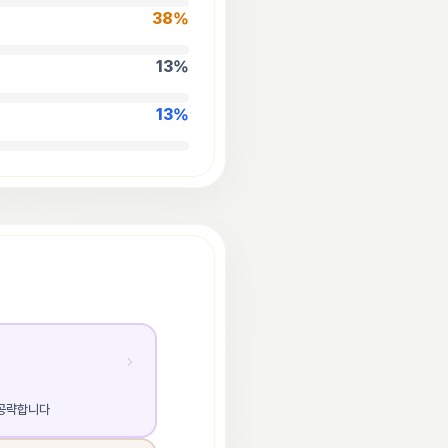
38
%
13
%
13
%
 공략합니다