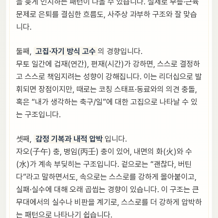
을 늦게 인지하는 패턴이 나올 수 있습니다. 실제로 무릎·근육
문제로 은퇴를 결심한 흐름도, 사주상 과부하 구조와 잘 맞습
니다.
둘째,
고집·자기 방식 고수
의 경향입니다.
무토 일간에 겁재(연간), 편재(시간)가 강하면, 스스로 결정하
고 스스로 책임지려는 성향이 강해집니다. 이는 리더십으로 발
휘되면 장점이지만, 때로는 코칭 스태프·동료와의 의견 충돌,
혹은 “내가 생각하는 축구/일”에 대한 고집으로 나타날 수 있
는 구조입니다.
셋째,
감정 기복과 내적 압박
입니다.
자오(子午) 충, 병임(丙壬) 충이 있어, 내면의 화(火)와 수
(水)가 계속 부딪히는 구조입니다. 겉으로는 “괜찮다, 버틴
다”라고 말하면서도, 속으로는 스스로를 강하게 몰아붙이고,
실패·실수에 대해 오래 곱씹는 경향이 있습니다. 이 구조는 큰
무대에서의 실수나 비판을 계기로, 스스로를 더 강하게 압박하
는 패턴으로 나타나기 쉽습니다.