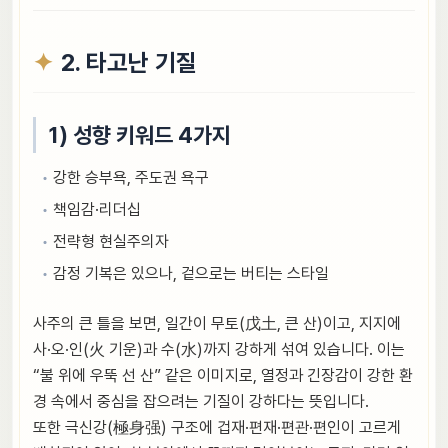
2. 타고난 기질
1) 성향 키워드 4가지
강한 승부욕, 주도권 욕구
책임감·리더십
전략형 현실주의자
감정 기복은 있으나, 겉으로는 버티는 스타일
사주의 큰 틀을 보면, 일간이 무토(戊土, 큰 산)이고, 지지에
사·오·인(火 기운)과 수(水)까지 강하게 섞여 있습니다. 이는
“불 위에 우뚝 선 산” 같은 이미지로, 열정과 긴장감이 강한 환
경 속에서 중심을 잡으려는 기질이 강하다는 뜻입니다.
또한 극신강(極身强) 구조에 겁재·편재·편관·편인이 고르게