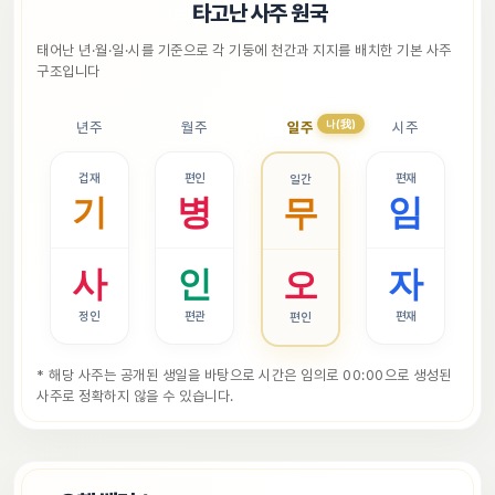
📜
타고난 사주 원국
태어난 년·월·일·시를 기준으로 각 기둥에 천간과 지지를 배치한 기본 사주 
구조입니다
나(我)
년주
월주
일주
시주
겁재
편인
편재
일간
기
병
임
무
사
인
자
오
정인
편관
편재
편인
* 해당 사주는 공개된 생일을 바탕으로 시간은 임의로 00:00으로 생성된 
사주로 정확하지 않을 수 있습니다.