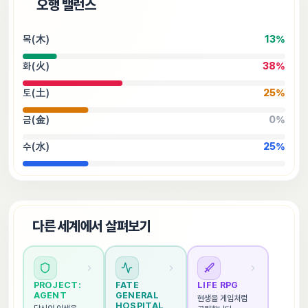
⚖️
오행 밸런스
목(木)
13
%
화(火)
38
%
토(土)
25
%
금(金)
0
%
수(水)
25
%
🌐
다른 세계에서 살펴보기
PROJECT: 
FATE 
LIFE RPG
AGENT
GENERAL 
현생을 게임처럼 
HOSPITAL