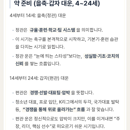
약 준비 (을축·갑자 대운, 4~24세)
4세부터 14세: 을축(정관) 대운
정관은
규율·훈련·학교·팀 시스템
을 의미합니다.
이 시기는 축구를 본격적으로 시작하고, 기본기·훈련 습관
을 다지는 시기로 읽힙니다.
정관 운은 “눈에 띄는 스타성”보다는,
성실함·기초·코치의
신뢰
를 쌓는 흐름입니다.
14세부터 24세: 갑자(편관) 대운
편관은
경쟁·선발·대표팀·압박
을 뜻합니다.
청소년 대표, 프로 입단, K리그에서의 두각, 국가대표 발탁
등,
“경쟁을 통해 위로 올라가는” 흐름
과 잘 맞습니다.
편관 운은 정신적으로도 압박이 크지만, 이를 이겨내면 “주
장, 리더, 핵심 선수”로 떠오르기 쉬운 시기입니다.