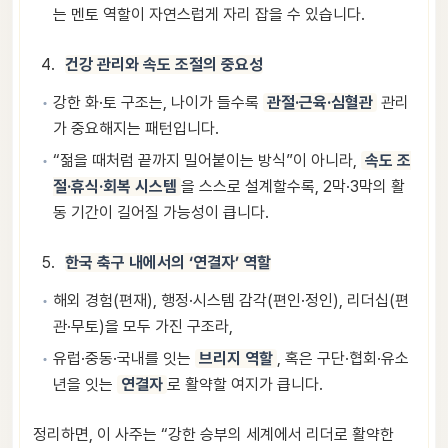
는 멘토 역할이 자연스럽게 자리 잡을 수 있습니다.
건강 관리와 속도 조절의 중요성
강한 화·토 구조는, 나이가 들수록
관절·근육·심혈관
관리
가 중요해지는 패턴입니다.
“젊을 때처럼 끝까지 밀어붙이는 방식”이 아니라,
속도 조
절·휴식·회복 시스템
을 스스로 설계할수록, 2막·3막의 활
동 기간이 길어질 가능성이 큽니다.
한국 축구 내에서의 ‘연결자’ 역할
해외 경험(편재), 행정·시스템 감각(편인·정인), 리더십(편
관·무토)을 모두 가진 구조라,
유럽·중동·국내를 잇는
브리지 역할
, 혹은 구단·협회·유소
년을 잇는
연결자
로 활약할 여지가 큽니다.
정리하면, 이 사주는 “강한 승부의 세계에서 리더로 활약한