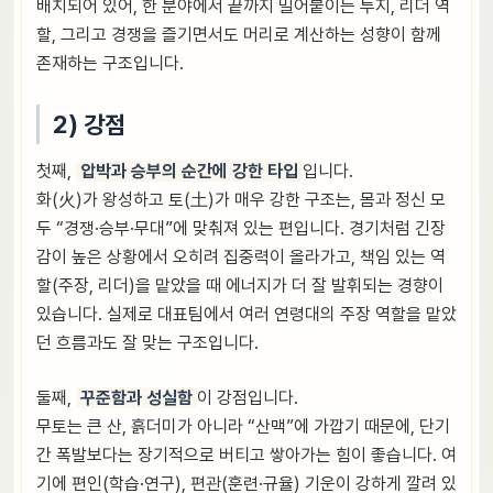
배치되어 있어, 한 분야에서 끝까지 밀어붙이는 투지, 리더 역
할, 그리고 경쟁을 즐기면서도 머리로 계산하는 성향이 함께
존재하는 구조입니다.
2) 강점
첫째,
압박과 승부의 순간에 강한 타입
입니다.
화(火)가 왕성하고 토(土)가 매우 강한 구조는, 몸과 정신 모
두 “경쟁·승부·무대”에 맞춰져 있는 편입니다. 경기처럼 긴장
감이 높은 상황에서 오히려 집중력이 올라가고, 책임 있는 역
할(주장, 리더)을 맡았을 때 에너지가 더 잘 발휘되는 경향이
있습니다. 실제로 대표팀에서 여러 연령대의 주장 역할을 맡았
던 흐름과도 잘 맞는 구조입니다.
둘째,
꾸준함과 성실함
이 강점입니다.
무토는 큰 산, 흙더미가 아니라 “산맥”에 가깝기 때문에, 단기
간 폭발보다는 장기적으로 버티고 쌓아가는 힘이 좋습니다. 여
기에 편인(학습·연구), 편관(훈련·규율) 기운이 강하게 깔려 있