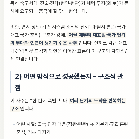
특히 축구처럼, 전술·전략(편인·편관)과 체력·투지(화·토)가 동
시에 요구되는 종목에 잘 맞는 편입니다.
또한, 연지 정인(기존 시스템·조직의 신뢰)과 월지 편관(국가
대표·국가 조직) 구조가 강해,
어릴 때부터 대표팀·국가 단위
의 무대와 인연이 생기기 쉬운 사주
입니다. 실제로 각급 대표
팀·올림픽·월드컵과 인연을 이어간 흐름이 이 구조와 자연스럽
게 연결됩니다.
2) 어떤 방식으로 성공했는지 – 구조적 관
점
이 사주는 “한 번에 폭발”보다
여러 단계의 도약을 반복하는
구조
입니다.
어린 시절: 을축·갑자 대운(정관·편관) → 기본기·규율·훈련
중심, 기초 다지기