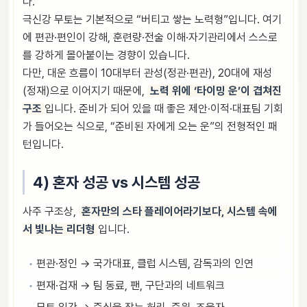
다.
극신강 무토는 기본적으로 “버티고 쌓는 노력형”입니다. 여기
에 편관·편인이 강해, 훈련량·전술 이해·자기관리에서 스스로
를 강하게 몰아붙이는 경향이 있습니다.
다만, 대운 흐름이 10대부터 관성(정관·편관), 20대에 재성
(정재)으로 이어지기 때문에,
노력 위에 ‘타이밍 운’이 겹쳐진
구조
입니다. 준비가 되어 있을 때 좋은 제안·이적·대표팀 기회
가 들어오는 식으로, “준비된 자에게 오는 운”의 전형적인 패
턴입니다.
4) 혼자 성공 vs 시스템 성공
사주 구조상,
혼자만의 스타 플레이어라기보다, 시스템 속에
서 빛나는 리더형
입니다.
편관·정인 → 국가대표, 클럽 시스템, 감독과의 인연
편재·겁재 → 팀 동료, 팬, 구단과의 네트워크