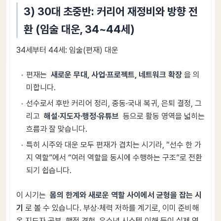
3) 30대 초중반: 커리어 재정비와 방향 전
환 (임술 대운, 34~44세)
34세부터 44세: 임술(편재) 대운
편재는
새로운 무대, 사업·프로젝트, 네트워크 확장
을 의
미합니다.
선수로서 후반 커리어 정리, 중동·국내 복귀, 은퇴 결정, 그
리고
해설·지도자·행정·유튜브
등으로 활동 영역을 넓히는
흐름과 잘 맞습니다.
특히 시주와 대운 모두 편재가 겹치는 시기라, “선수 한 가
지 역할”에서 “여러 역할을 동시에 수행하는 구조”로 전환
되기 쉽습니다.
이 시기는
몸의 한계와 새로운 역할 사이에서 균형을 잡는 시
기
로 볼 수 있습니다. 부상·체력 저하를 계기로, 이미 준비해
온 지도자 공부, 행정 경험, 유소년 시스템 이해 등이 실제 역