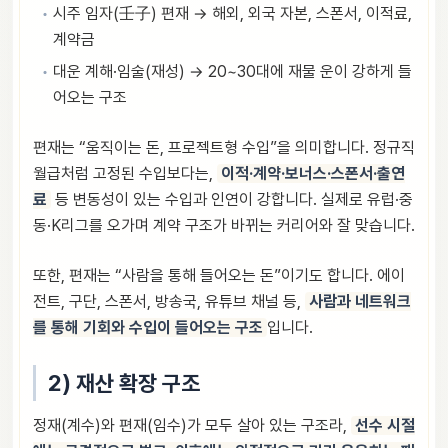
시주 임자(壬子) 편재 → 해외, 외국 자본, 스폰서, 이적료,
계약금
대운 계해·임술(재성) → 20~30대에 재물 운이 강하게 들
어오는 구조
편재는 “움직이는 돈, 프로젝트형 수입”을 의미합니다. 정규직
월급처럼 고정된 수입보다는,
이적·계약·보너스·스폰서·출연
료
등 변동성이 있는 수입과 인연이 강합니다. 실제로 유럽·중
동·K리그를 오가며 계약 구조가 바뀌는 커리어와 잘 맞습니다.
또한, 편재는 “사람을 통해 들어오는 돈”이기도 합니다. 에이
전트, 구단, 스폰서, 방송국, 유튜브 채널 등,
사람과 네트워크
를 통해 기회와 수입이 들어오는 구조
입니다.
2) 재산 확장 구조
정재(계수)와 편재(임수)가 모두 살아 있는 구조라,
선수 시절