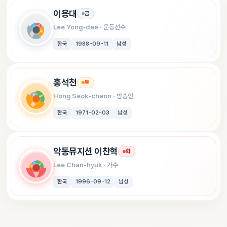
이용대
금
Lee Yong-dae
 · 
운동선수
한국
1988-09-11
남성
홍석천
토
Hong Seok-cheon
 · 
방송인
한국
1971-02-03
남성
악동뮤지션 이찬혁
화
Lee Chan-hyuk
 · 
가수
한국
1996-09-12
남성