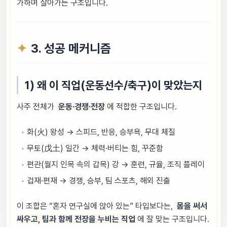
가하며 살아가는 구조입니다.
3. 성공 메커니즘
1) 왜 이 직업(운동선수/축구)이 맞았는지
사주 전체가
운동·경쟁·전장
에 적합한 구조입니다.
화(火) 왕성 → 스피드, 반응, 승부욕, 무대 체질
무토(戊土) 일간 → 체력·버티는 힘, 꾸준함
편관(월지 인목 속의 갑목) 강 → 훈련, 규율, 조직 플레이
겁재·편재 → 경쟁, 승부, 팀 스포츠, 해외 진출
이 조합은 “혼자 연구실에 앉아 있는” 타입보다는,
몸을 써서
싸우고, 팀과 함께 전장을 누비는 직업
에 잘 맞는 구조입니다.