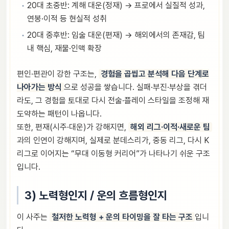
20대 초중반: 계해 대운(정재) → 프로에서 실질적 성과,
연봉·이적 등 현실적 성취
20대 중후반: 임술 대운(편재) → 해외에서의 존재감, 팀
내 핵심, 재물·인맥 확장
편인·편관이 강한 구조는,
경험을 곱씹고 분석해 다음 단계로
나아가는 방식
으로 성공을 쌓습니다. 실패·부진·부상을 겪더
라도, 그 경험을 토대로 다시 전술·플레이 스타일을 조정해 재
도약하는 패턴이 나옵니다.
또한, 편재(시주·대운)가 강해지면,
해외 리그·이적·새로운 팀
과의 인연이 강해지며, 실제로 분데스리가, 중동 리그, 다시 K
리그로 이어지는 “무대 이동형 커리어”가 나타나기 쉬운 구조
입니다.
3) 노력형인지 / 운의 흐름형인지
이 사주는
철저한 노력형 + 운의 타이밍을 잘 타는 구조
입니