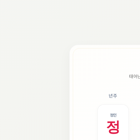
태어난
년주
정인
정