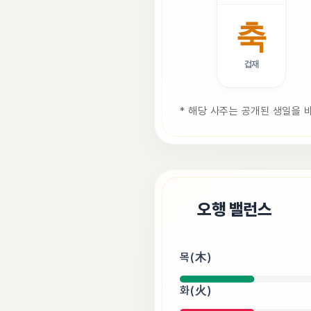
축
겁재
* 해당 사주는 공개된 생일을 
⚖️
오행 밸런스
목(木)
화(火)