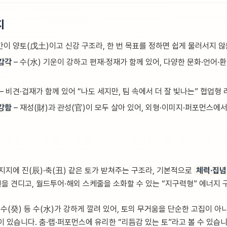
지
간이 양토(戊土)이고 신강 구조라, 한 번 목표를 정하면 쉽게 물러서지 않
 감각
– 수(水) 기운이 강하고 편재·정재가 함께 있어, 다양한 문화·언어
– 비견·겁재가 함께 있어 “나도 세지만, 팀 속에서 더 잘 빛나는” 협업형
강함
– 재성(財)과 관성(官)이 모두 살아 있어, 외형·이미지·퍼포먼스에
지지에 진(辰)·축(丑) 같은 토가 받쳐주는 구조라, 기본적으로
체력·집념
련을 견디고, 월드투어·해외 스케줄을 소화할 수 있는 “지구력형” 에너지
계수(癸) 등 수(水)가 강하게 깔려 있어, 토의 무거움을 단순한 고집이 아
 있습니다. 춤·랩·퍼포먼스에 유리한 “리듬감 있는 토”라고 볼 수 있습니