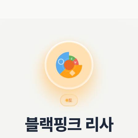
토
블랙핑크 리사