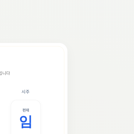
조입니다
시주
편재
임