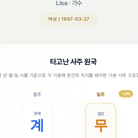
Lisa
 · 
가수
여성 / 1997-03-27
📜
타고난 사주 원국
 년·월·일·시를 기준으로 각 기둥에 천간과 지지를 배치한 기본 사주 구
나(我)
월주
일주
정재
일간
계
무