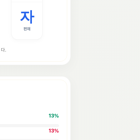
자
편재
다.
13
%
13
%