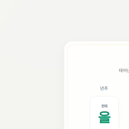
태어난
년주
편재
을