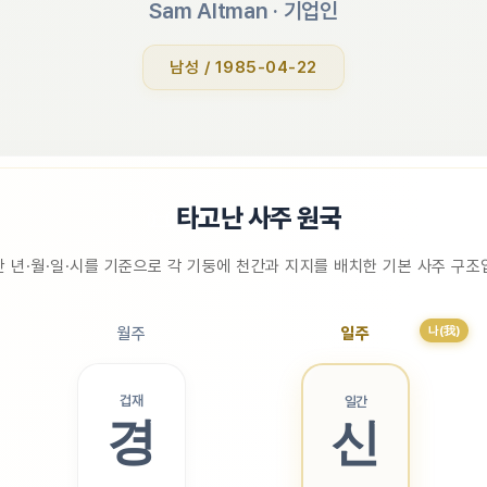
Sam Altman
 · 
기업인
남성 / 1985-04-22
📜
타고난 사주 원국
 년·월·일·시를 기준으로 각 기둥에 천간과 지지를 배치한 기본 사주 구
나(我)
월주
일주
겁재
일간
경
신