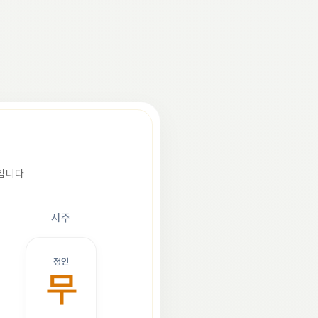
조입니다
시주
정인
무