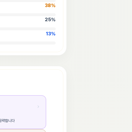
38
%
25
%
13
%
 공략합니다