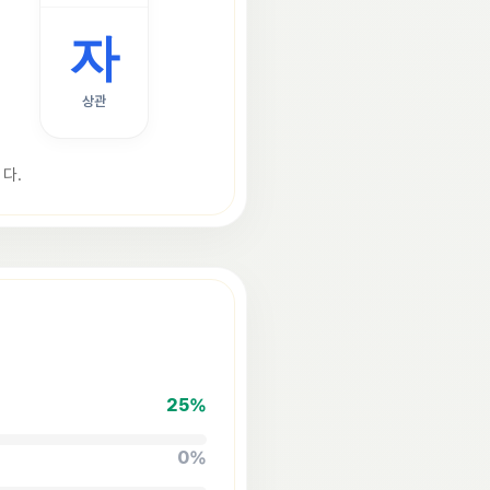
자
상관
다.
25
%
0
%