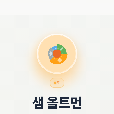
토
샘 올트먼