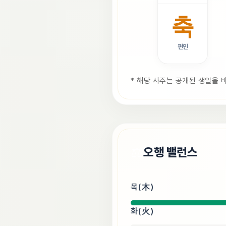
축
편인
* 해당 사주는 공개된 생일을 
⚖️
오행 밸런스
목(木)
화(火)