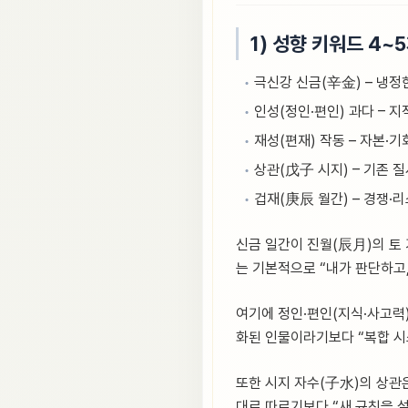
1) 성향 키워드 4~
극신강 신금(辛金) – 냉정
인성(정인·편인) 과다 – 지
재성(편재) 작동 – 자본·
상관(戊子 시지) – 기존 질
겁재(庚辰 월간) – 경쟁·
신금 일간이 진월(辰月)의 토 
는 기본적으로 “내가 판단하고,
여기에 정인·편인(지식·사고력)
화된 인물이라기보다 “복합 시
또한 시지 자수(子水)의 상관
대로 따르기보다 “새 규칙을 