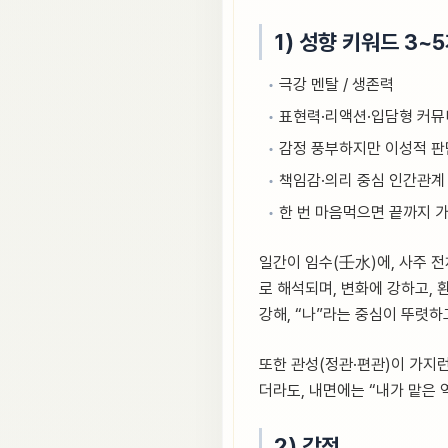
1) 성향 키워드 3~
극강 멘탈 / 생존력
표현력·리액션·입담형 커
감정 풍부하지만 이성적 판
책임감·의리 중심 인간관계
한 번 마음먹으면 끝까지 
일간이 임수(壬水)에, 사주 전
로 해석되며, 변화에 강하고, 
강해, “나”라는 중심이 뚜렷하
또한 관성(정관·편관)이 가지
더라도, 내면에는 “내가 맡은
2) 강점