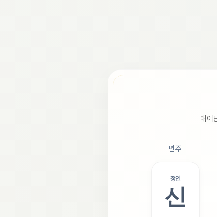
태어난
년주
정인
신