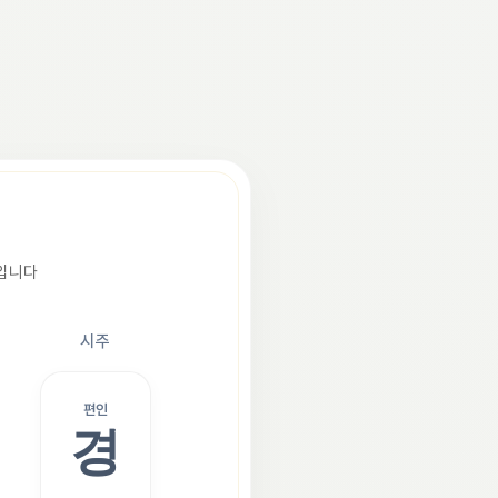
조입니다
시주
편인
경