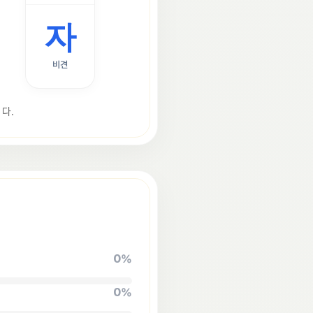
자
비견
다.
0
%
0
%