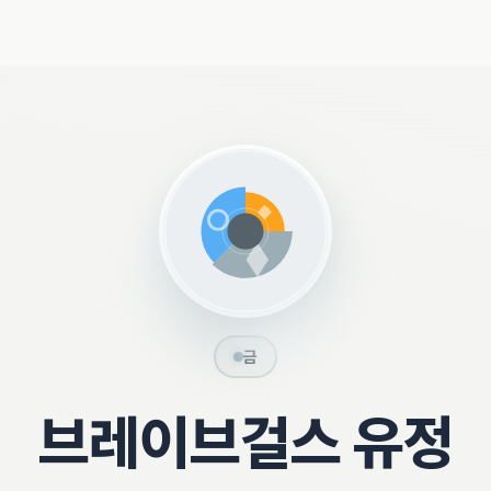
금
브레이브걸스 유정