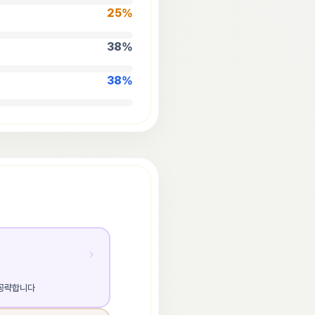
25
%
38
%
38
%
 공략합니다