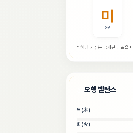
미
정관
* 해당 사주는 공개된 생일을 
⚖️
오행 밸런스
목(木)
화(火)