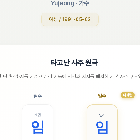
Yujeong
 · 
가수
여성 / 1991-05-02
📜
타고난 사주 원국
 년·월·일·시를 기준으로 각 기둥에 천간과 지지를 배치한 기본 사주 구
나(我)
월주
일주
비견
일간
임
임