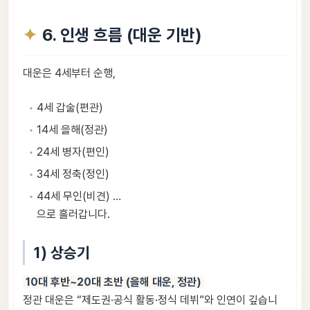
6. 인생 흐름 (대운 기반)
대운은 4세부터 순행,
4세 갑술(편관)
14세 을해(정관)
24세 병자(편인)
34세 정축(정인)
44세 무인(비견) …
으로 흘러갑니다.
1) 상승기
10대 후반~20대 초반 (을해 대운, 정관)
정관 대운은 “제도권·공식 활동·정식 데뷔”와 인연이 깊습니