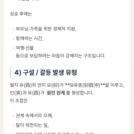
성공 후에는
부모님·가족을 위한 경제적 지원,
함께하는 시간,
여행·선물
등으로 보답하려는 마음이 강해지는 구조입니다.
4) 구설 / 갈등 발생 유형
월지 유(酉)와 연지 묘(卯)가 **묘유충(卯酉沖)**을 이루고,
인(寅)과 유(酉)가
원진 관계
를 형성합니다.
이 조합은
관계 속에서의 오해,
말이 와전되는 일,