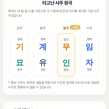
📜
타고난 사주 원국
태어난 년·월·일·시를 기준으로 각 기둥에 천간과 지지를 배치한 기본 사주 
구조입니다
나(我)
년주
월주
일주
시주
겁재
정재
편재
일간
기
계
임
무
묘
유
자
인
정관
상관
편재
편관
* 해당 사주는 공개된 생일을 바탕으로 시간은 임의로 00:00으로 생성된 
사주로 정확하지 않을 수 있습니다.