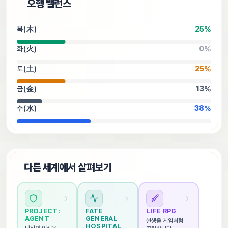
⚖️
오행 밸런스
목(木)
25
%
화(火)
0
%
토(土)
25
%
금(金)
13
%
수(水)
38
%
🌐
다른 세계에서 살펴보기
PROJECT: 
FATE 
LIFE RPG
AGENT
GENERAL 
현생을 게임처럼 
HOSPITAL