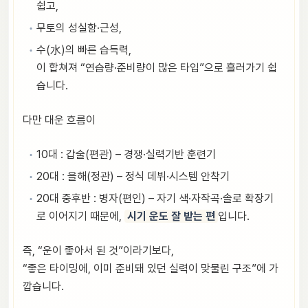
쉽고,
무토의 성실함·근성,
수(水)의 빠른 습득력,
이 합쳐져 “연습량·준비량이 많은 타입”으로 흘러가기 쉽
습니다.
다만 대운 흐름이
10대 : 갑술(편관) – 경쟁·실력기반 훈련기
20대 : 을해(정관) – 정식 데뷔·시스템 안착기
20대 중후반 : 병자(편인) – 자기 색·자작곡·솔로 확장기
로 이어지기 때문에,
시기 운도 잘 받는 편
입니다.
즉, “운이 좋아서 된 것”이라기보다,
“좋은 타이밍에, 이미 준비돼 있던 실력이 맞물린 구조”에 가
깝습니다.