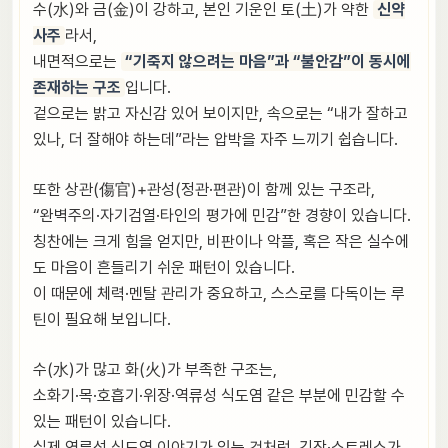
수(水)와 금(金)이 강하고, 본인 기운인 토(土)가 약한
신약
사주
라서,
내면적으로는
“기죽지 않으려는 마음”과 “불안감”이 동시에
존재하는 구조
입니다.
겉으로는 밝고 자신감 있어 보이지만, 속으로는 “내가 잘하고
있나, 더 잘해야 하는데”라는 압박을 자주 느끼기 쉽습니다.
또한 상관(傷官)+관성(정관·편관)이 함께 있는 구조라,
“완벽주의·자기검열·타인의 평가에 민감”한 경향이 있습니다.
칭찬에는 크게 힘을 얻지만, 비판이나 악플, 혹은 작은 실수에
도 마음이 흔들리기 쉬운 패턴이 있습니다.
이 때문에 체력·멘탈 관리가 중요하고, 스스로를 다독이는 루
틴이 필요해 보입니다.
수(水)가 많고 화(火)가 부족한 구조는,
소화기·목·호흡기·위장·역류성 식도염 같은 부분에 민감할 수
있는 패턴이 있습니다.
실제 역류성 식도염 이야기가 있는 것처럼, 긴장·스트레스가