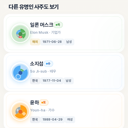
✨
다른 유명인 사주도 보기
일론 머스크
목
Elon Musk
 · 
기업가
해외
1971-06-28
남성
소지섭
수
So Ji-sub
 · 
배우
한국
1977-11-04
남성
윤하
토
Youn-ha
 · 
가수
한국
1988-04-29
여성