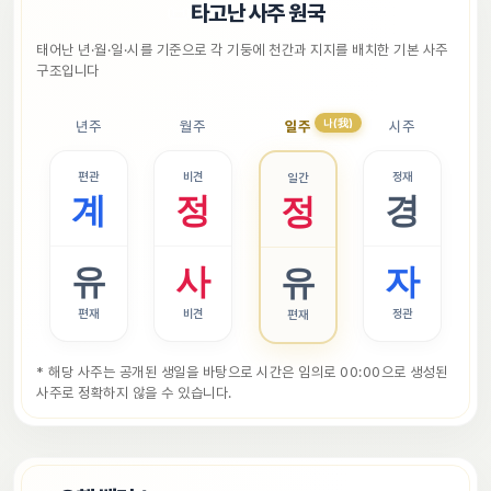
📜
타고난 사주 원국
태어난 년·월·일·시를 기준으로 각 기둥에 천간과 지지를 배치한 기본 사주 
구조입니다
나(我)
년주
월주
일주
시주
편관
비견
정재
일간
계
정
경
정
유
사
자
유
편재
비견
정관
편재
* 해당 사주는 공개된 생일을 바탕으로 시간은 임의로 00:00으로 생성된 
사주로 정확하지 않을 수 있습니다.