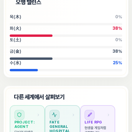
⚖️
오행 밸런스
목(木)
0
%
화(火)
38
%
토(土)
0
%
금(金)
38
%
수(水)
25
%
🌐
다른 세계에서 살펴보기
PROJECT: 
FATE 
LIFE RPG
AGENT
GENERAL 
현생을 게임처럼 
HOSPITAL