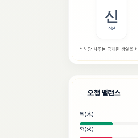
신
식신
* 해당 사주는 공개된 생일을 
⚖️
오행 밸런스
목(木)
화(火)