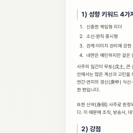
1) 성향 키워드 4가
신중한 책임형 리더
소신·원칙 중시형
관계·이미지 관리에 강한
내면은 예민하지만 겉은 
사주의 일간이 무토(戊土, 큰 
안에서는 많은 계산과 고민을 
연간·연지의 경신(庚申) 식신·
한 편입니다.
또한 신약(身弱) 사주로 판정
다. 이 때문에 조직, 방송사,
2) 강점