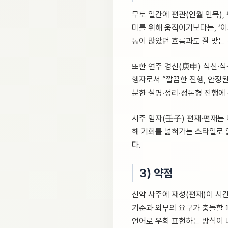
무토 일간에 편관(인월 인목),
미를 위해 움직이기보다는, ‘
동이 많았던 흐름과도 잘 맞는
또한 연주 경신(庚申) 식신·식
행자로서 “깔끔한 진행, 안정
분한 설명·정리·정돈형 진행에
시주 임자(壬子) 편재·편재는
해 기회를 넓혀가는 스타일로 
다.
3) 약점
신약 사주에 재성(편재)이 시간
기준과 외부의 요구가 충돌할 
언어로 우회 표현하는 방식이 