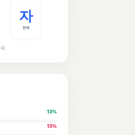
자
편재
다.
13
%
13
%