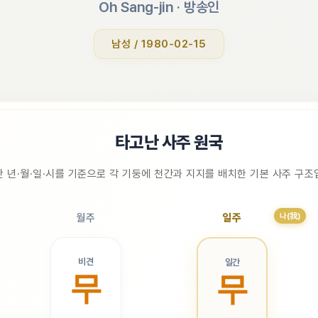
Oh Sang-jin
 · 
방송인
남성 / 1980-02-15
📜
타고난 사주 원국
 년·월·일·시를 기준으로 각 기둥에 천간과 지지를 배치한 기본 사주 구
나(我)
월주
일주
비견
일간
무
무